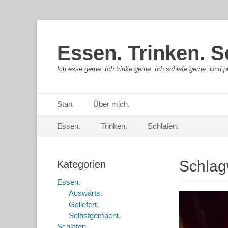
Essen. Trinken. S
Ich esse gerne. Ich trinke gerne. Ich schlafe gerne. Und pe
Primäres Menü
Springe
Start
Über mich.
zum
Sekundär-Menü
Springe
Inhalt
Essen.
Trinken.
Schlafen.
zum
Inhalt
Schlag
Kategorien
Essen.
Auswärts.
Geliefert.
Selbstgemacht.
Schlafen.