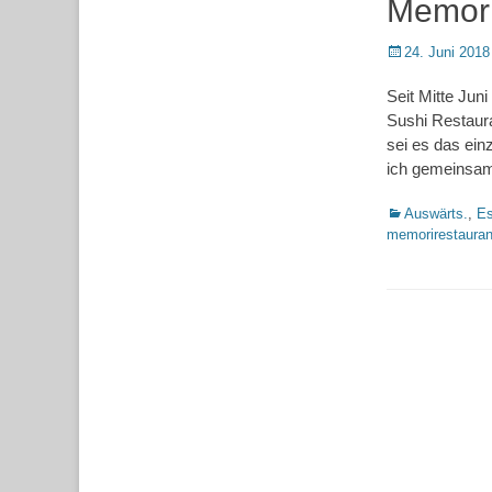
Memori
Posted
24. Juni 2018
on
Seit Mitte Jun
Sushi Restaur
sei es das ein
ich gemeinsa
Kategorien
Auswärts.
,
Es
memorirestauran