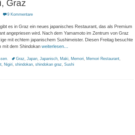
, Graz
9 Kommentare
i gibt es in Graz ein neues japanisches Restaurant, das als Premium
ant angepriesen wird. Nach dem Yamamoto im Zentrum von Graz
zige mit echtem japanischem Sushimeister. Diesen Freitag besuchte
m mit dem Shindokan
weiterlesen…
Schlagworte
sen.
Graz
,
Japan
,
Japanisch
,
Maki
,
Memori
,
Memori Restaurant
,
t
,
Nigiri
,
shindokan
,
shindokan graz
,
Sushi