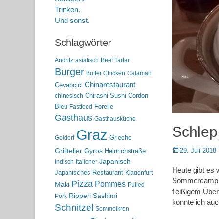
Trinken.
Und sonst.
Schlagwörter
Andritz
asiatisch
Beef Tartar
Burger
Butter Chicken
Calamari
Chinarestaurant
Cevapcici
Chirashi Sushi
Cordon
chinesisch
Bleu
Forelle
Fastfood
Gasthaus
Gasthausküche
Schlepp
Graz
Grieche
Geidorf
Posted
29. Juli 2018
Grillteller
Gyros
Heinrichstraße
on
Japanisch
indisch
Italiener
Heute gibt es 
Japanisches Restaurant
Klagenfurt
Sommercamp de
Pizza
Pommes
Maki
Pulled
fleißigem Üben
Ripperl
Sashimi
Pork
konnte ich auc
Schnitzel
Semmelkren