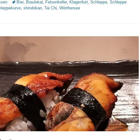
Schlagworte
sen.
Bier
,
Braulokal
,
Felsenkeller
,
Klagenfurt
,
Schleppe
,
Schleppe
hleppekurve
,
shindokan
,
Tai Chi
,
Wörthersee