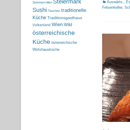
Steiermark
Kategorien
Auswärts.
,
Es
Sommerrollen
Felsenkeller
,
Sc
Sushi
traditionelle
Tauchen
Küche
Traditionsgasthaus
Wien
Wild
Vulkanland
österreichische
Küche
österreichische
Wirtshausküche