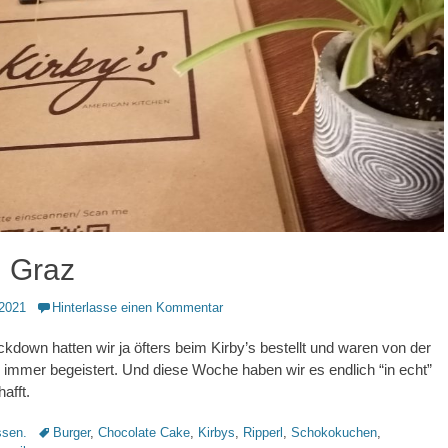
, Graz
2021
Hinterlasse einen Kommentar
ckdown hatten wir ja öfters beim Kirby’s bestellt und waren von der
e immer begeistert. Und diese Woche haben wir es endlich “in echt”
afft.
Schlagworte
sen.
Burger
,
Chocolate Cake
,
Kirbys
,
Ripperl
,
Schokokuchen
,