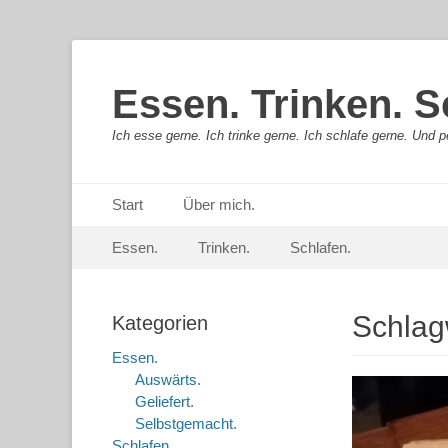
Essen. Trinken. S
Ich esse gerne. Ich trinke gerne. Ich schlafe gerne. Und pe
Primäres Menü
Springe
Start
Über mich.
zum
Sekundär-Menü
Springe
Inhalt
Essen.
Trinken.
Schlafen.
zum
Inhalt
Schlag
Kategorien
Essen.
Auswärts.
Geliefert.
Selbstgemacht.
Schlafen.