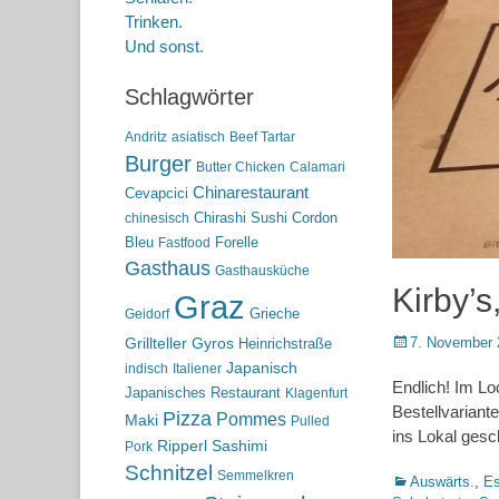
Trinken.
Und sonst.
Schlagwörter
Andritz
asiatisch
Beef Tartar
Burger
Butter Chicken
Calamari
Chinarestaurant
Cevapcici
Chirashi Sushi
Cordon
chinesisch
Bleu
Forelle
Fastfood
Gasthaus
Gasthausküche
Kirby’s
Graz
Grieche
Geidorf
Posted
7. November 
Grillteller
Gyros
Heinrichstraße
on
Japanisch
indisch
Italiener
Endlich! Im Lo
Japanisches Restaurant
Klagenfurt
Bestellvariant
Pizza
Pommes
Maki
Pulled
ins Lokal gesch
Ripperl
Sashimi
Pork
Schnitzel
Semmelkren
Kategorien
Auswärts.
,
Es