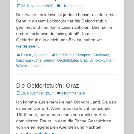
Posted
22. November 2020
1 Kommentar
on
Der zweite Lockdown ist ja doch besser als der erste.
Denn in diesem Lockdown hat die Geidorfstub’n
geöffnet und man kann Essen abholen. Das hat im
ersten Lockdown definitiv gefehlt! Da die
Geidorfstub’n ja gleich ums Eck ist, haben wir
weiterlesen…
Kategorien
Schlagworte
Essen.
,
Geliefert.
Beef Tartar
,
Cevapcici
,
Gasthaus
,
Gasthausküche
,
Geidorf
,
Geidorfstubn
,
Graz
,
Schokokuchen
,
Wildcremesuppe
Die Geidorfstub’n, Graz
Posted
19. November 2017
3 Kommentare
on
Ich komme aus einem kleinen Ort vom Land. Da gab
es einen Dorfwirt. Wenn man die leicht raunzende
Tür öffnete, betrat man einen von dunklem Holz
dominierten Raum, in dem die Patina Geschichten
von vielen legendären Abenden und Nächten
erzählen
weiterlesen…