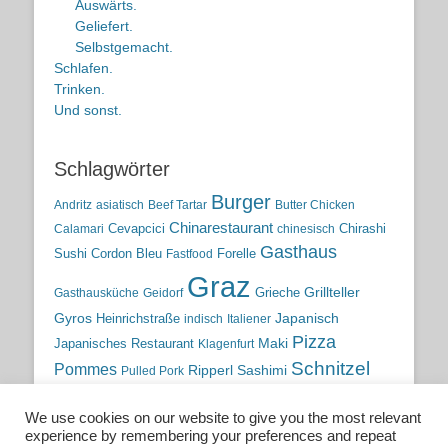
Auswärts.
Geliefert.
Selbstgemacht.
Schlafen.
Trinken.
Und sonst.
Schlagwörter
Burger
Andritz
asiatisch
Beef Tartar
Butter Chicken
Chinarestaurant
Cevapcici
Chirashi
Calamari
chinesisch
Gasthaus
Sushi
Cordon Bleu
Forelle
Fastfood
Graz
Grieche
Grillteller
Gasthausküche
Geidorf
Gyros
Heinrichstraße
Japanisch
indisch
Italiener
Pizza
Maki
Japanisches Restaurant
Klagenfurt
Schnitzel
Pommes
Ripperl
Sashimi
Pulled Pork
Steiermark
Sushi
Semmelkren
Sommerrollen
Tauchen
We use cookies on our website to give you the most relevant
traditionelle Küche
Traditionsgasthaus
Vulkanland
experience by remembering your preferences and repeat