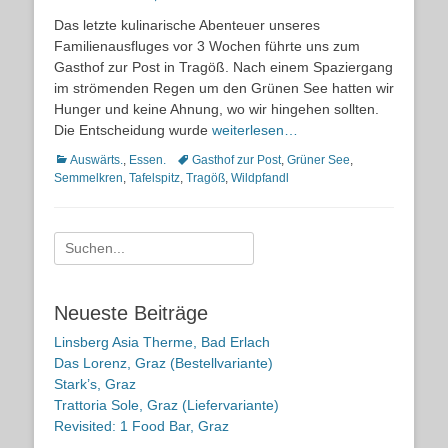
on
Das letzte kulinarische Abenteuer unseres
Familienausfluges vor 3 Wochen führte uns zum
Gasthof zur Post in Tragöß. Nach einem Spaziergang
im strömenden Regen um den Grünen See hatten wir
Hunger und keine Ahnung, wo wir hingehen sollten.
Die Entscheidung wurde
weiterlesen…
Kategorien
Schlagworte
Auswärts.
,
Essen.
Gasthof zur Post
,
Grüner See
,
Semmelkren
,
Tafelspitz
,
Tragöß
,
Wildpfandl
Suche
nach:
Neueste Beiträge
Linsberg Asia Therme, Bad Erlach
Das Lorenz, Graz (Bestellvariante)
Stark’s, Graz
Trattoria Sole, Graz (Liefervariante)
Revisited: 1 Food Bar, Graz