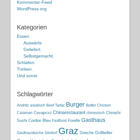
Kommentar-Feed
WordPress.org
Kategorien
Essen.
Auswärts.
Geliefert.
Selbstgemacht.
Schlafen.
Trinken.
Und sonst.
Schlagwörter
Burger
Andritz
asiatisch
Beef Tartar
Butter Chicken
Chinarestaurant
Cevapcici
Chirashi
Calamari
chinesisch
Gasthaus
Sushi
Cordon Bleu
Forelle
Fastfood
Graz
Grieche
Grillteller
Gasthausküche
Geidorf