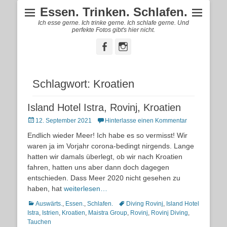
Essen. Trinken. Schlafen.
Ich esse gerne. Ich trinke gerne. Ich schlafe gerne. Und
perfekte Fotos gibt's hier nicht.
Facebook
Instagram
Schlagwort:
Kroatien
Island Hotel Istra, Rovinj, Kroatien
Posted
12. September 2021
Hinterlasse einen Kommentar
on
Endlich wieder Meer! Ich habe es so vermisst! Wir
waren ja im Vorjahr corona-bedingt nirgends. Lange
hatten wir damals überlegt, ob wir nach Kroatien
fahren, hatten uns aber dann doch dagegen
entschieden. Dass Meer 2020 nicht gesehen zu
haben, hat
weiterlesen…
Kategorien
Schlagworte
Auswärts.
,
Essen.
,
Schlafen.
Diving Rovinj
,
Island Hotel
Istra
,
Istrien
,
Kroatien
,
Maistra Group
,
Rovinj
,
Rovinj Diving
,
Tauchen