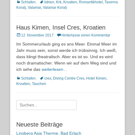
Kategorien
Schlagworte
Schlafen.
Istrien
,
Krk
,
Kroatien
,
Romantikhotel
,
Taverna
Koralj
,
Valamar
,
Valamar Koralj
Haus Kimen, Insel Cres, Kroatien
Posted
12. November 2017
Hinterlasse einen Kommentar
on
Im Sommerurlaub ging es ans Meer. Einmal Meer im
Jahr muss sein, sonst werde ich trübsinnig. Ich weiß,
dass klingt theatralisch. Aber es ist so. Und es wird
noch dramatischer: Wenn wir auf dem Weg sind und
ich sehe das
weiterlesen…
Kategorien
Schlagworte
Schlafen.
cres
,
Diving Centre Cres
,
Hotel Kimen
,
Kroatien
,
Tauchen
Suche
nach:
Neueste Beiträge
Linsberg Asia Therme, Bad Erlach