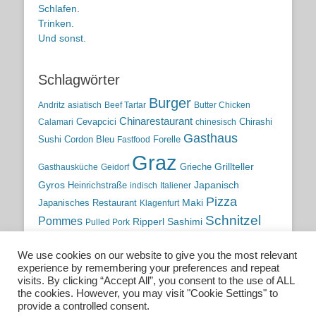
Schlafen.
Trinken.
Und sonst.
Schlagwörter
Burger
Andritz
asiatisch
Beef Tartar
Butter Chicken
Chinarestaurant
Cevapcici
Chirashi
Calamari
chinesisch
Gasthaus
Sushi
Cordon Bleu
Forelle
Fastfood
Graz
Grieche
Grillteller
Gasthausküche
Geidorf
Gyros
Heinrichstraße
Japanisch
indisch
Italiener
Pizza
Maki
Japanisches Restaurant
Klagenfurt
Schnitzel
Pommes
Ripperl
Sashimi
Pulled Pork
Steiermark
Sushi
Semmelkren
Sommerrollen
Tauchen
We use cookies on our website to give you the most relevant
traditionelle Küche
Traditionsgasthaus
Vulkanland
experience by remembering your preferences and repeat
österreichische Küche
Wien
Wild
visits. By clicking “Accept All”, you consent to the use of ALL
the cookies. However, you may visit "Cookie Settings" to
österreichische Wirtshausküche
provide a controlled consent.