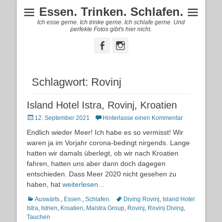
Essen. Trinken. Schlafen.
Ich esse gerne. Ich trinke gerne. Ich schlafe gerne. Und
perfekte Fotos gibt's hier nicht.
Facebook
Instagram
Schlagwort:
Rovinj
Island Hotel Istra, Rovinj, Kroatien
Posted
12. September 2021
Hinterlasse einen Kommentar
on
Endlich wieder Meer! Ich habe es so vermisst! Wir
waren ja im Vorjahr corona-bedingt nirgends. Lange
hatten wir damals überlegt, ob wir nach Kroatien
fahren, hatten uns aber dann doch dagegen
entschieden. Dass Meer 2020 nicht gesehen zu
haben, hat
weiterlesen…
Kategorien
Schlagworte
Auswärts.
,
Essen.
,
Schlafen.
Diving Rovinj
,
Island Hotel
Istra
,
Istrien
,
Kroatien
,
Maistra Group
,
Rovinj
,
Rovinj Diving
,
Tauchen