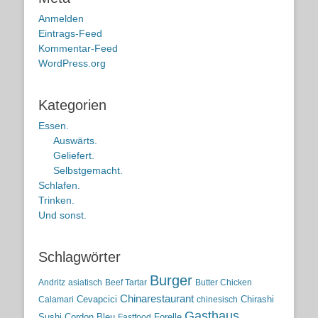
Anmelden
Eintrags-Feed
Kommentar-Feed
WordPress.org
Kategorien
Essen.
Auswärts.
Geliefert.
Selbstgemacht.
Schlafen.
Trinken.
Und sonst.
Schlagwörter
Burger
Andritz
asiatisch
Beef Tartar
Butter Chicken
Chinarestaurant
Cevapcici
Chirashi
Calamari
chinesisch
Gasthaus
Sushi
Cordon Bleu
Forelle
Fastfood