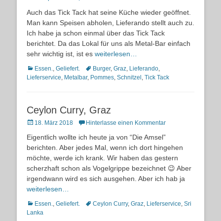
on
Auch das Tick Tack hat seine Küche wieder geöffnet.
Man kann Speisen abholen, Lieferando stellt auch zu.
Ich habe ja schon einmal über das Tick Tack
berichtet. Da das Lokal für uns als Metal-Bar einfach
sehr wichtig ist, ist es
weiterlesen…
Kategorien
Schlagworte
Essen.
,
Geliefert.
Burger
,
Graz
,
Lieferando
,
Lieferservice
,
Metalbar
,
Pommes
,
Schnitzel
,
Tick Tack
Ceylon Curry, Graz
Posted
18. März 2018
Hinterlasse einen Kommentar
on
Eigentlich wollte ich heute ja von “Die Amsel”
berichten. Aber jedes Mal, wenn ich dort hingehen
möchte, werde ich krank. Wir haben das gestern
scherzhaft schon als Vogelgrippe bezeichnet 😉 Aber
irgendwann wird es sich ausgehen. Aber ich hab ja
weiterlesen…
Kategorien
Schlagworte
Essen.
,
Geliefert.
Ceylon Curry
,
Graz
,
Lieferservice
,
Sri
Lanka