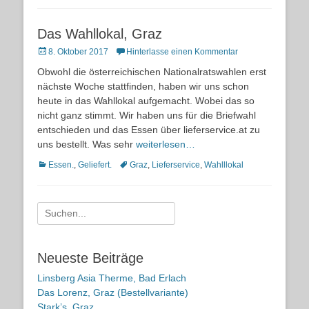
Das Wahllokal, Graz
Posted
8. Oktober 2017
Hinterlasse einen Kommentar
on
Obwohl die österreichischen Nationalratswahlen erst
nächste Woche stattfinden, haben wir uns schon
heute in das Wahllokal aufgemacht. Wobei das so
nicht ganz stimmt. Wir haben uns für die Briefwahl
entschieden und das Essen über lieferservice.at zu
uns bestellt. Was sehr
weiterlesen…
Kategorien
Schlagworte
Essen.
,
Geliefert.
Graz
,
Lieferservice
,
Wahlllokal
Suche
nach:
Neueste Beiträge
Linsberg Asia Therme, Bad Erlach
Das Lorenz, Graz (Bestellvariante)
Stark’s, Graz