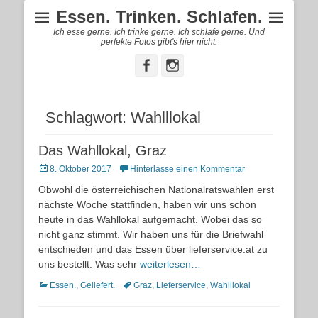
Essen. Trinken. Schlafen.
Ich esse gerne. Ich trinke gerne. Ich schlafe gerne. Und
perfekte Fotos gibt's hier nicht.
Facebook
Instagram
Schlagwort:
Wahlllokal
Das Wahllokal, Graz
Posted
8. Oktober 2017
Hinterlasse einen Kommentar
on
Obwohl die österreichischen Nationalratswahlen erst
nächste Woche stattfinden, haben wir uns schon
heute in das Wahllokal aufgemacht. Wobei das so
nicht ganz stimmt. Wir haben uns für die Briefwahl
entschieden und das Essen über lieferservice.at zu
uns bestellt. Was sehr
weiterlesen…
Kategorien
Schlagworte
Essen.
,
Geliefert.
Graz
,
Lieferservice
,
Wahlllokal