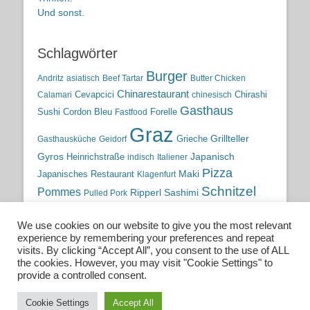
Und sonst.
Schlagwörter
Burger
Andritz
asiatisch
Beef Tartar
Butter Chicken
Chinarestaurant
Cevapcici
Chirashi
Calamari
chinesisch
Gasthaus
Sushi
Cordon Bleu
Forelle
Fastfood
Graz
Grieche
Grillteller
Gasthausküche
Geidorf
Gyros
Heinrichstraße
Japanisch
indisch
Italiener
Pizza
Maki
Japanisches Restaurant
Klagenfurt
Schnitzel
Pommes
Ripperl
Sashimi
Pulled Pork
Steiermark
Sushi
Semmelkren
Sommerrollen
Tauchen
We use cookies on our website to give you the most relevant
traditionelle Küche
Traditionsgasthaus
Vulkanland
experience by remembering your preferences and repeat
österreichische Küche
Wien
Wild
visits. By clicking “Accept All”, you consent to the use of ALL
the cookies. However, you may visit "Cookie Settings" to
österreichische Wirtshausküche
provide a controlled consent.
Cookie Settings
Accept All