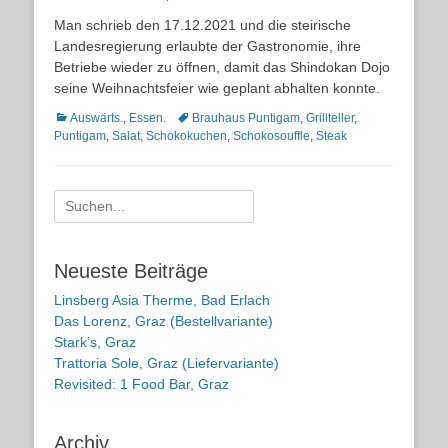
on
Man schrieb den 17.12.2021 und die steirische
Landesregierung erlaubte der Gastronomie, ihre
Betriebe wieder zu öffnen, damit das Shindokan Dojo
seine Weihnachtsfeier wie geplant abhalten konnte.
Kategorien
Schlagworte
Auswärts.
,
Essen.
Brauhaus Puntigam
,
Grillteller
,
Puntigam
,
Salat
,
Schokokuchen
,
Schokosouffle
,
Steak
Suche
nach:
Neueste Beiträge
Linsberg Asia Therme, Bad Erlach
Das Lorenz, Graz (Bestellvariante)
Stark’s, Graz
Trattoria Sole, Graz (Liefervariante)
Revisited: 1 Food Bar, Graz
Archiv