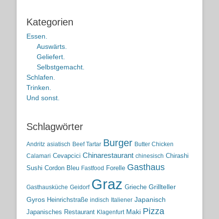
Kategorien
Essen.
Auswärts.
Geliefert.
Selbstgemacht.
Schlafen.
Trinken.
Und sonst.
Schlagwörter
Burger
Andritz
asiatisch
Beef Tartar
Butter Chicken
Chinarestaurant
Cevapcici
Chirashi
Calamari
chinesisch
Gasthaus
Sushi
Cordon Bleu
Forelle
Fastfood
Graz
Grieche
Grillteller
Gasthausküche
Geidorf
Gyros
Heinrichstraße
Japanisch
indisch
Italiener
Pizza
Maki
Japanisches Restaurant
Klagenfurt