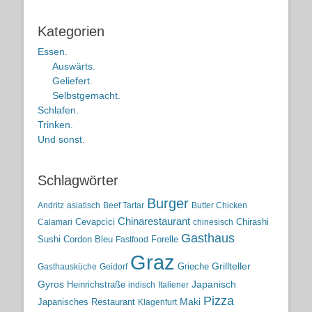
Kategorien
Essen.
Auswärts.
Geliefert.
Selbstgemacht.
Schlafen.
Trinken.
Und sonst.
Schlagwörter
Burger
Andritz
asiatisch
Beef Tartar
Butter Chicken
Chinarestaurant
Cevapcici
Chirashi
Calamari
chinesisch
Gasthaus
Sushi
Cordon Bleu
Forelle
Fastfood
Graz
Grieche
Grillteller
Gasthausküche
Geidorf
Gyros
Heinrichstraße
Japanisch
indisch
Italiener
Pizza
Maki
Japanisches Restaurant
Klagenfurt