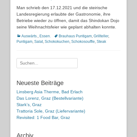
on
Man schrieb den 17.12.2021 und die steirische
Landesregierung erlaubte der Gastronomie, ihre
Betriebe wieder zu öffnen, damit das Shindokan Dojo
seine Weihnachtsfeier wie geplant abhalten konnte.
Kategorien
Schlagworte
Auswärts.
,
Essen.
Brauhaus Puntigam
,
Grillteller
,
Puntigam
,
Salat
,
Schokokuchen
,
Schokosouffle
,
Steak
Suche
nach:
Neueste Beiträge
Linsberg Asia Therme, Bad Erlach
Das Lorenz, Graz (Bestellvariante)
Stark’s, Graz
Trattoria Sole, Graz (Liefervariante)
Revisited: 1 Food Bar, Graz
Archiv