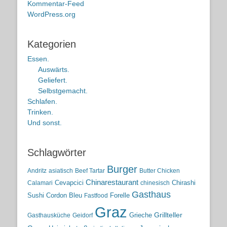
Kommentar-Feed
WordPress.org
Kategorien
Essen.
Auswärts.
Geliefert.
Selbstgemacht.
Schlafen.
Trinken.
Und sonst.
Schlagwörter
Burger
Andritz
asiatisch
Beef Tartar
Butter Chicken
Chinarestaurant
Cevapcici
Chirashi
Calamari
chinesisch
Gasthaus
Sushi
Cordon Bleu
Forelle
Fastfood
Graz
Grieche
Grillteller
Gasthausküche
Geidorf