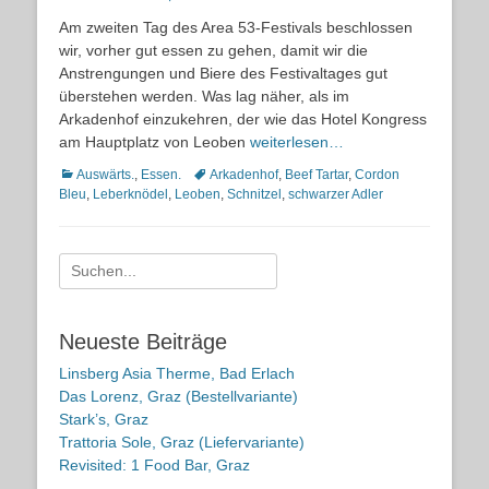
on
Am zweiten Tag des Area 53-Festivals beschlossen
wir, vorher gut essen zu gehen, damit wir die
Anstrengungen und Biere des Festivaltages gut
überstehen werden. Was lag näher, als im
Arkadenhof einzukehren, der wie das Hotel Kongress
am Hauptplatz von Leoben
weiterlesen…
Kategorien
Schlagworte
Auswärts.
,
Essen.
Arkadenhof
,
Beef Tartar
,
Cordon
Bleu
,
Leberknödel
,
Leoben
,
Schnitzel
,
schwarzer Adler
Suche
nach:
Neueste Beiträge
Linsberg Asia Therme, Bad Erlach
Das Lorenz, Graz (Bestellvariante)
Stark’s, Graz
Trattoria Sole, Graz (Liefervariante)
Revisited: 1 Food Bar, Graz