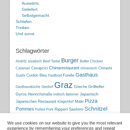
Auswärts.
Geliefert.
Selbstgemacht.
Schlafen.
Trinken.
Und sonst.
Schlagwörter
Burger
Andritz
asiatisch
Beef Tartar
Butter Chicken
Chinarestaurant
Cevapcici
Chirashi
Calamari
chinesisch
Gasthaus
Sushi
Cordon Bleu
Forelle
Fastfood
Graz
Grieche
Grillteller
Gasthausküche
Geidorf
Gyros
Heinrichstraße
Japanisch
indisch
Italiener
Pizza
Maki
Japanisches Restaurant
Klagenfurt
Schnitzel
Pommes
Ripperl
Sashimi
Pulled Pork
Steiermark
Sushi
Semmelkren
Sommerrollen
Tauchen
We use cookies on our website to give you the most relevant
traditionelle Küche
Traditionsgasthaus
Vulkanland
experience by remembering your preferences and repeat