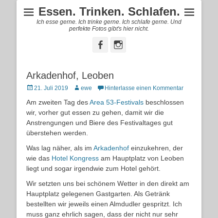
Essen. Trinken. Schlafen.
Ich esse gerne. Ich trinke gerne. Ich schlafe gerne. Und
perfekte Fotos gibt's hier nicht.
Facebook
Instagram
Arkadenhof, Leoben
Posted
Autor
21. Juli 2019
ewe
Hinterlasse einen Kommentar
on
Am zweiten Tag des
Area 53-Festivals
beschlossen
wir, vorher gut essen zu gehen, damit wir die
Anstrengungen und Biere des Festivaltages gut
überstehen werden.
Was lag näher, als im
Arkadenhof
einzukehren, der
wie das
Hotel Kongress
am Hauptplatz von Leoben
liegt und sogar irgendwie zum Hotel gehört.
Wir setzten uns bei schönem Wetter in den direkt am
Hauptplatz gelegenen Gastgarten. Als Getränk
bestellten wir jeweils einen Almdudler gespritzt. Ich
muss ganz ehrlich sagen, dass der nicht nur sehr