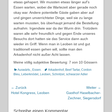
etwas gehapert. Wir mussten etwas länger auf’s
Essen warten, wobei die Wartezeit aber gerade noch
okay war. Andere potentielle Gäste gaben aber auf
und gingen unverrichteter Dinge, weil sie zu lange
warten mussten, bis überhaupt jemand die Bestellung
aufnahm. Irgendwie war da der Wurm drin. Trotzdem
waren alle sehr freundlich und gegen Ende unseres
Besuchs dort hatten sie das Service dann auch
wieder im Griff. Wenn man in Leoben ist und gut
traditionell essen gehen will, sollte man den
Arkadenhof nicht außer Acht lassen.
Meine völlig subjektive Bewertung: 7 von 10 Gössern
Kategorien
Schlagworte
Auswärts.
,
Essen.
Arkadenhof
,
Beef Tartar
,
Cordon
Bleu
,
Leberknödel
,
Leoben
,
Schnitzel
,
schwarzer Adler
Beitragsnavigation
← Zurück
Weiter →
Vorheriger
Nächster
Hotel Kongress, Leoben
Gasthof Haselbacher-
Beitrag:
Beitrag:
Zechner, Siegersdorf
Schreibe einen Kommentar