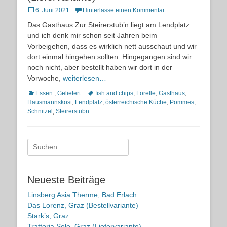
Posted
6. Juni 2021
Hinterlasse einen Kommentar
on
Das Gasthaus Zur Steirerstub’n liegt am Lendplatz
und ich denk mir schon seit Jahren beim
Vorbeigehen, dass es wirklich nett ausschaut und wir
dort einmal hingehen sollten. Hingegangen sind wir
noch nicht, aber bestellt haben wir dort in der
Vorwoche,
weiterlesen…
Kategorien
Schlagworte
Essen.
,
Geliefert.
fish and chips
,
Forelle
,
Gasthaus
,
Hausmannskost
,
Lendplatz
,
österreichische Küche
,
Pommes
,
Schnitzel
,
Steirerstubn
Suche
nach:
Neueste Beiträge
Linsberg Asia Therme, Bad Erlach
Das Lorenz, Graz (Bestellvariante)
Stark’s, Graz
Trattoria Sole, Graz (Liefervariante)