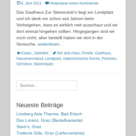
Posted
6. Juni 2021
Hinterlasse einen Kommentar
on
Das Gasthaus Zur Steirerstub’n liegt am Lendplatz
und ich denk mir schon seit Jahren beim
Vorbeigehen, dass es wirklich nett ausschaut und wir
dort einmal hingehen sollten. Hingegangen sind wir
noch nicht, aber bestellt haben wir dort in der
Vorwoche,
weiterlesen…
Kategorien
Schlagworte
Essen.
,
Geliefert.
fish and chips
,
Forelle
,
Gasthaus
,
Hausmannskost
,
Lendplatz
,
österreichische Küche
,
Pommes
,
Schnitzel
,
Steirerstubn
Suche
nach:
Neueste Beiträge
Linsberg Asia Therme, Bad Erlach
Das Lorenz, Graz (Bestellvariante)
Stark’s, Graz
Trattoria Sole, Graz (Liefervariante)