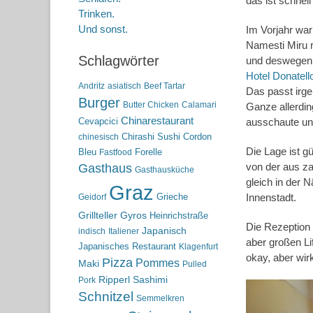
das ist schnell 
Trinken.
Und sonst.
Im Vorjahr war
Namesti Miru r
Schlagwörter
und deswegen w
Hotel Donatell
Andritz
asiatisch
Beef Tartar
Das passt irg
Burger
Butter Chicken
Calamari
Ganze allerdin
Chinarestaurant
Cevapcici
ausschaute un
Chirashi Sushi
Cordon
chinesisch
Die Lage ist gü
Bleu
Forelle
Fastfood
von der aus za
Gasthaus
Gasthausküche
gleich in der 
Graz
Grieche
Innenstadt.
Geidorf
Grillteller
Gyros
Heinrichstraße
Die Rezeption
Japanisch
indisch
Italiener
aber großen Li
Japanisches Restaurant
Klagenfurt
okay, aber wir
Pizza
Pommes
Maki
Pulled
Ripperl
Sashimi
Pork
Schnitzel
Semmelkren