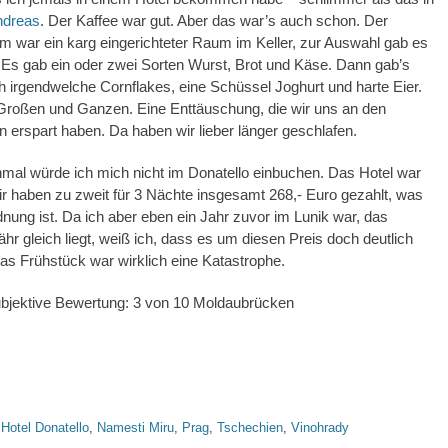
ndreas
. Der Kaffee war gut. Aber das war’s auch schon. Der
 war ein karg eingerichteter Raum im Keller, zur Auswahl gab es
. Es gab ein oder zwei Sorten Wurst, Brot und Käse. Dann gab’s
h irgendwelche Cornflakes, eine Schüssel Joghurt und harte Eier.
Großen und Ganzen. Eine Enttäuschung, die wir uns an den
 erspart haben. Da haben wir lieber länger geschlafen.
nmal würde ich mich nicht im Donatello einbuchen. Das Hotel war
wir haben zu zweit für 3 Nächte insgesamt 268,- Euro gezahlt, was
rdnung ist. Da ich aber eben ein Jahr zuvor im Lunik war, das
ähr gleich liegt, weiß ich, dass es um diesen Preis doch deutlich
as Frühstück war wirklich eine Katastrophe.
ubjektive Bewertung: 3 von 10 Moldaubrücken
hlagworte
Hotel Donatello
,
Namesti Miru
,
Prag
,
Tschechien
,
Vinohrady