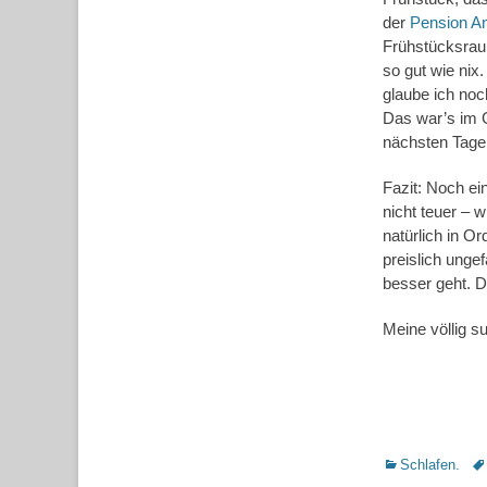
der
Pension A
Frühstücksraum
so gut wie nix
glaube ich noc
Das war’s im 
nächsten Tagen
Fazit: Noch ei
nicht teuer – 
natürlich in O
preislich ungef
besser geht. D
Meine völlig s
Kategorien
Sc
Schlafen.