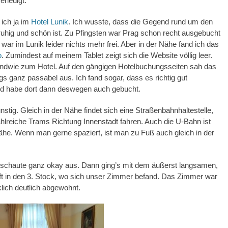
erledigt.
 ich ja im
Hotel Lunik
. Ich wusste, dass die Gegend rund um den
uhig und schön ist. Zu Pfingsten war Prag schon recht ausgebucht
ar im Lunik leider nichts mehr frei. Aber in der Nähe fand ich das
o
. Zumindest auf meinem Tablet zeigt sich die Website völlig leer.
endwie zum Hotel. Auf den gängigen Hotelbuchungsseiten sah das
gs ganz passabel aus. Ich fand sogar, dass es richtig gut
d habe dort dann deswegen auch gebucht.
nstig. Gleich in der Nähe findet sich eine Straßenbahnhaltestelle,
hlreiche Trams Richtung Innenstadt fahren. Auch die U-Bahn ist
Nähe. Wenn man gerne spaziert, ist man zu Fuß auch gleich in der
 schaute ganz okay aus. Dann ging’s mit dem äußerst langsamen,
ft in den 3. Stock, wo sich unser Zimmer befand. Das Zimmer war
klich deutlich abgewohnt.