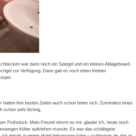
hbecken war dann noch ein Spiegel und ein kleines Ablageboard.
chgel zur Verfügung. Dann gab es noch einen kleinen
örper.
 hatten ihre besten Zeiten auch schon hinter sich. Zumindest eines
 schon sehr löchrig.
m Frühstück: Mein Freund nimmt es mir, glaube ich, heute noch
 deswegen früher aufstehen musste. Es war das schäbigste
s ich jemals in einem Hotel bekommen habe – schlimmer als das in