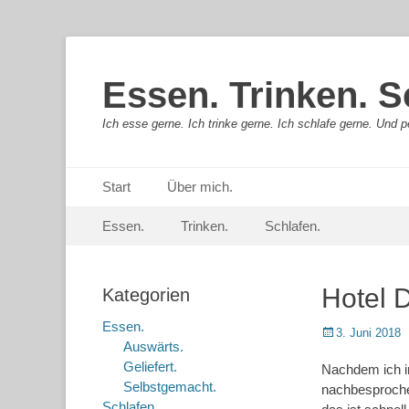
Essen. Trinken. S
Ich esse gerne. Ich trinke gerne. Ich schlafe gerne. Und pe
Primäres Menü
Springe
Start
Über mich.
zum
Sekundär-Menü
Springe
Inhalt
Essen.
Trinken.
Schlafen.
zum
Inhalt
Hotel D
Kategorien
Essen.
Posted
3. Juni 2018
Auswärts.
on
Geliefert.
Nachdem ich in
Selbstgemacht.
nachbesprochen
Schlafen.