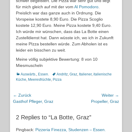
schwer begeistert. Die Pizza war sehr gut und liegt
für mich gleich auf mit der vom
Al Pomodoro
.
Preislich war das ganze auch in Ordnung. Die
Vorspeise kostete 8,90 Euro. Die Pizza Scoglio
kostete 12,90 Euro. Meine Pizza kostete 9,40 Euro.
Ich würde mir wünschen, dass das La Botte einen
Zustelldienst hat. Dann wüsste ich, wo ich in Zukunft
meine PIzza bestellen würde. Zum Abholen ist es
leider ein bisschen zu weit.
Meine völlig subjektive Bewertung: 8 von 10
Miesmuscheln
Kategorien
Schlagworte
Auswärts.
,
Essen.
Andritz
,
Graz
,
Italiener
,
italienische
Küche
,
Meeresfrüchte
,
Pizza
Beitragsnavigation
← Zurück
Weiter →
Vorheriger
Nächster
Gasthof Pfleger, Graz
Propeller, Graz
Beitrag:
Beitrag:
2 Replies to “La Botte, Graz”
Pingback:
Pizzeria Finezza, Studenzen – Essen.