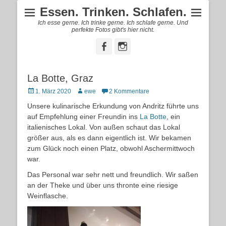
Essen. Trinken. Schlafen.
Ich esse gerne. Ich trinke gerne. Ich schlafe gerne. Und
perfekte Fotos gibt's hier nicht.
Facebook
Instagram
La Botte, Graz
Posted
Autor
1. März 2020
ewe
2 Kommentare
on
Unsere kulinarische Erkundung von Andritz führte uns
auf Empfehlung einer Freundin ins
La Botte
, ein
italienisches Lokal. Von außen schaut das Lokal
größer aus, als es dann eigentlich ist. Wir bekamen
zum Glück noch einen Platz, obwohl Aschermittwoch
war.
Das Personal war sehr nett und freundlich. Wir saßen
an der Theke und über uns thronte eine riesige
Weinflasche.