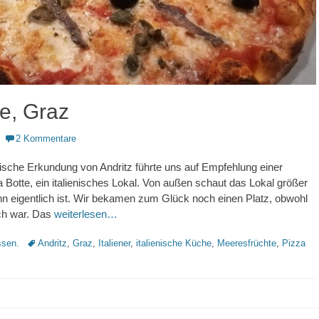
te, Graz
2 Kommentare
ische Erkundung von Andritz führte uns auf Empfehlung einer
a Botte, ein italienisches Lokal. Von außen schaut das Lokal größer
nn eigentlich ist. Wir bekamen zum Glück noch einen Platz, obwohl
ch war. Das
weiterlesen…
Schlagworte
sen.
Andritz
,
Graz
,
Italiener
,
italienische Küche
,
Meeresfrüchte
,
Pizza