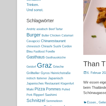
Trinken.
Und sonst.
Schlagwörter
Andritz
asiatisch
Beef Tartar
Burger
Butter Chicken
Calamari
Chinarestaurant
Cevapcici
Chirashi Sushi
Cordon
chinesisch
Bleu
Forelle
Fastfood
Gasthaus
Gasthausküche
Than Th
Graz
Grieche
Geidorf
Posted
6. Februar 20
Grillteller
Gyros
Heinrichstraße
on
Japanisch
indisch
Italiener
Wir essen eigen
Japanisches Restaurant
Klagenfurt
beim Thailände
Pizza
Pommes
Maki
Pulled
Schönaugasse i
Ripperl
Sashimi
Pork
Schnitzel
Semmelkren
Kategorien
Essen.
,
Gelie