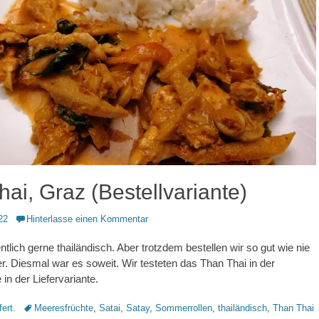
ai, Graz (Bestellvariante)
22
Hinterlasse einen Kommentar
tlich gerne thailändisch. Aber trotzdem bestellen wir so gut wie nie
r. Diesmal war es soweit. Wir testeten das Than Thai in der
n der Liefervariante.
Schlagworte
fert.
Meeresfrüchte
,
Satai
,
Satay
,
Sommerrollen
,
thailändisch
,
Than Thai