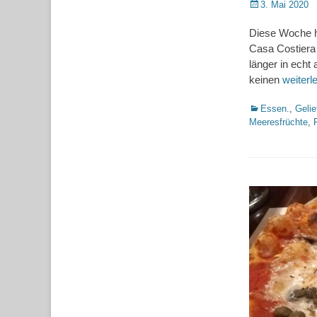
Posted
3. Mai 2020
on
Diese Woche ha
Casa Costiera 
länger in echt
keinen
weiter
Kategorien
Essen.
,
Gelie
Meeresfrüchte
,