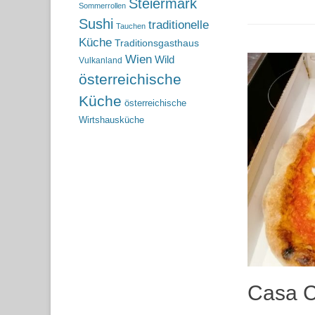
Steiermark
Sommerrollen
Sushi
traditionelle
Tauchen
Küche
Traditionsgasthaus
Wien
Wild
Vulkanland
österreichische
Küche
österreichische
Wirtshausküche
Casa Co