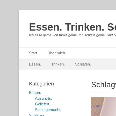
Essen. Trinken. S
Ich esse gerne. Ich trinke gerne. Ich schlafe gerne. Und pe
Primäres Menü
Springe
Start
Über mich.
zum
Sekundär-Menü
Springe
Inhalt
Essen.
Trinken.
Schlafen.
zum
Inhalt
Schlag
Kategorien
Essen.
Auswärts.
Geliefert.
Selbstgemacht.
Schlafen.