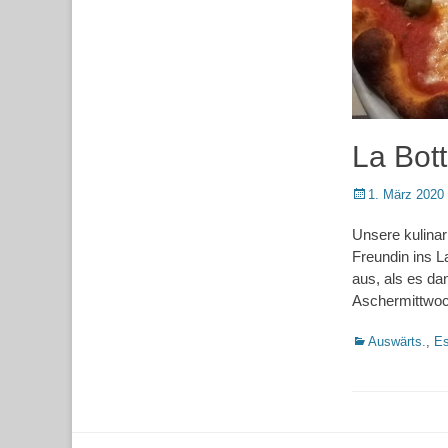
La Bot
Posted
1. März 2020
on
Unsere kulinar
Freundin ins L
aus, als es da
Aschermittwo
Kategorien
Auswärts.
,
Es