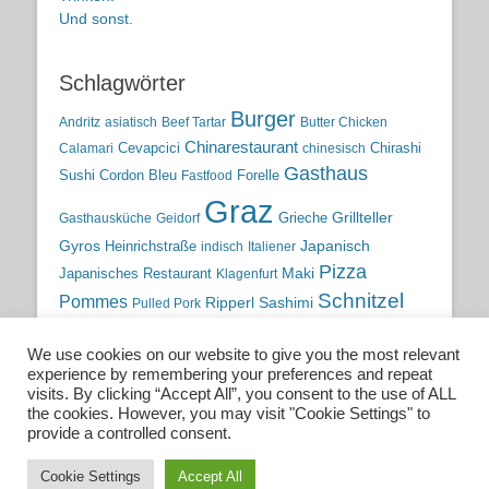
Und sonst.
Schlagwörter
Burger
Andritz
asiatisch
Beef Tartar
Butter Chicken
Chinarestaurant
Cevapcici
Chirashi
Calamari
chinesisch
Gasthaus
Sushi
Cordon Bleu
Forelle
Fastfood
Graz
Grieche
Grillteller
Gasthausküche
Geidorf
Gyros
Heinrichstraße
Japanisch
indisch
Italiener
Pizza
Maki
Japanisches Restaurant
Klagenfurt
Schnitzel
Pommes
Ripperl
Sashimi
Pulled Pork
Steiermark
Sushi
Semmelkren
Sommerrollen
Tauchen
We use cookies on our website to give you the most relevant
traditionelle Küche
Traditionsgasthaus
Vulkanland
experience by remembering your preferences and repeat
österreichische Küche
Wien
Wild
visits. By clicking “Accept All”, you consent to the use of ALL
the cookies. However, you may visit "Cookie Settings" to
österreichische Wirtshausküche
provide a controlled consent.
Cookie Settings
Accept All