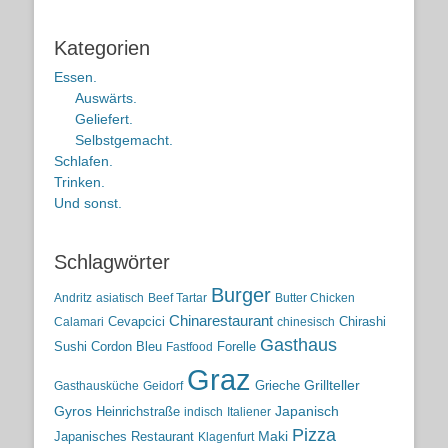
Kategorien
Essen.
Auswärts.
Geliefert.
Selbstgemacht.
Schlafen.
Trinken.
Und sonst.
Schlagwörter
Burger
Andritz
asiatisch
Beef Tartar
Butter Chicken
Chinarestaurant
Cevapcici
Chirashi
Calamari
chinesisch
Gasthaus
Sushi
Cordon Bleu
Forelle
Fastfood
Graz
Grieche
Grillteller
Gasthausküche
Geidorf
Gyros
Heinrichstraße
Japanisch
indisch
Italiener
Pizza
Maki
Japanisches Restaurant
Klagenfurt