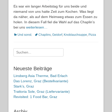
on
Es war ein langer Arbeitstag für uns beide und
niemand von uns hatte Zeit zum Kochen. Was liegt
da näher, als auf dem Heimweg etwas zum Essen zu
holen. In diesem Fall fiel die Wahl auf das Chaplin’s
bei uns
weiterlesen…
Kategorien
Schlagworte
Und sonst.
Chaplins
,
Geidorf
,
Knoblauchsuppe
,
Pizza
Suche
nach:
Neueste Beiträge
Linsberg Asia Therme, Bad Erlach
Das Lorenz, Graz (Bestellvariante)
Stark’s, Graz
Trattoria Sole, Graz (Liefervariante)
Revisited: 1 Food Bar, Graz
Archiv