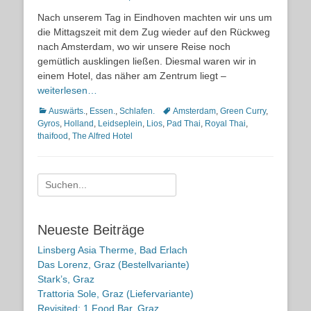
on
Nach unserem Tag in Eindhoven machten wir uns um
die Mittagszeit mit dem Zug wieder auf den Rückweg
nach Amsterdam, wo wir unsere Reise noch
gemütlich ausklingen ließen. Diesmal waren wir in
einem Hotel, das näher am Zentrum liegt –
weiterlesen…
Kategorien
Schlagworte
Auswärts.
,
Essen.
,
Schlafen.
Amsterdam
,
Green Curry
,
Gyros
,
Holland
,
Leidseplein
,
Lios
,
Pad Thai
,
Royal Thai
,
thaifood
,
The Alfred Hotel
Suche
nach:
Neueste Beiträge
Linsberg Asia Therme, Bad Erlach
Das Lorenz, Graz (Bestellvariante)
Stark’s, Graz
Trattoria Sole, Graz (Liefervariante)
Revisited: 1 Food Bar, Graz