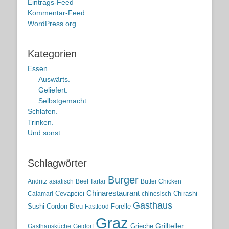
Eintrags-Feed
Kommentar-Feed
WordPress.org
Kategorien
Essen.
Auswärts.
Geliefert.
Selbstgemacht.
Schlafen.
Trinken.
Und sonst.
Schlagwörter
Burger
Andritz
asiatisch
Beef Tartar
Butter Chicken
Chinarestaurant
Cevapcici
Chirashi
Calamari
chinesisch
Gasthaus
Sushi
Cordon Bleu
Forelle
Fastfood
Graz
Grieche
Grillteller
Gasthausküche
Geidorf