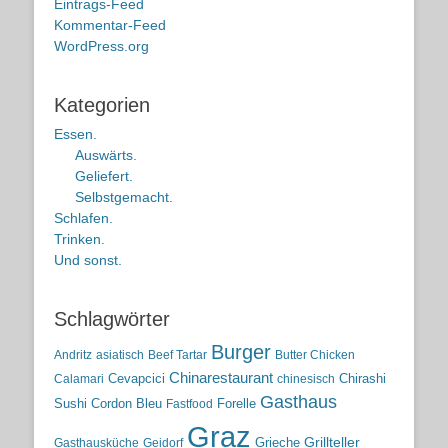
Eintrags-Feed
Kommentar-Feed
WordPress.org
Kategorien
Essen.
Auswärts.
Geliefert.
Selbstgemacht.
Schlafen.
Trinken.
Und sonst.
Schlagwörter
Burger
Andritz
asiatisch
Beef Tartar
Butter Chicken
Chinarestaurant
Cevapcici
Chirashi
Calamari
chinesisch
Gasthaus
Sushi
Cordon Bleu
Forelle
Fastfood
Graz
Grieche
Grillteller
Gasthausküche
Geidorf