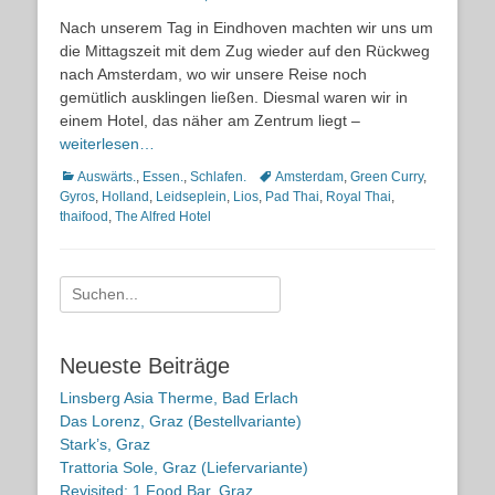
on
Nach unserem Tag in Eindhoven machten wir uns um
die Mittagszeit mit dem Zug wieder auf den Rückweg
nach Amsterdam, wo wir unsere Reise noch
gemütlich ausklingen ließen. Diesmal waren wir in
einem Hotel, das näher am Zentrum liegt –
weiterlesen…
Kategorien
Schlagworte
Auswärts.
,
Essen.
,
Schlafen.
Amsterdam
,
Green Curry
,
Gyros
,
Holland
,
Leidseplein
,
Lios
,
Pad Thai
,
Royal Thai
,
thaifood
,
The Alfred Hotel
Suche
nach:
Neueste Beiträge
Linsberg Asia Therme, Bad Erlach
Das Lorenz, Graz (Bestellvariante)
Stark’s, Graz
Trattoria Sole, Graz (Liefervariante)
Revisited: 1 Food Bar, Graz