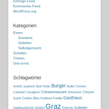
Eintrags-Feed
Kommentar-Feed
WordPress.org
Kategorien
Essen.
Auswärts.
Geliefert.
Selbstgemacht.
Schlafen.
Trinken.
Und sonst.
Schlagwörter
Burger
Andritz
asiatisch
Beef Tartar
Butter Chicken
Chinarestaurant
Cevapcici
Chirashi
Calamari
chinesisch
Gasthaus
Sushi
Cordon Bleu
Forelle
Fastfood
Graz
Grieche
Grillteller
Gasthausküche
Geidorf