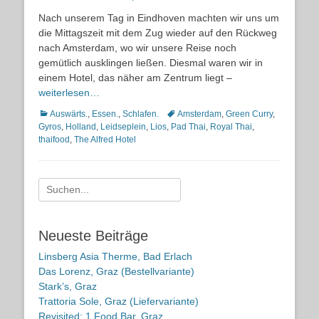
on
Nach unserem Tag in Eindhoven machten wir uns um
die Mittagszeit mit dem Zug wieder auf den Rückweg
nach Amsterdam, wo wir unsere Reise noch
gemütlich ausklingen ließen. Diesmal waren wir in
einem Hotel, das näher am Zentrum liegt –
weiterlesen…
Kategorien
Schlagworte
Auswärts.
,
Essen.
,
Schlafen.
Amsterdam
,
Green Curry
,
Gyros
,
Holland
,
Leidseplein
,
Lios
,
Pad Thai
,
Royal Thai
,
thaifood
,
The Alfred Hotel
Suche
nach:
Neueste Beiträge
Linsberg Asia Therme, Bad Erlach
Das Lorenz, Graz (Bestellvariante)
Stark’s, Graz
Trattoria Sole, Graz (Liefervariante)
Revisited: 1 Food Bar, Graz