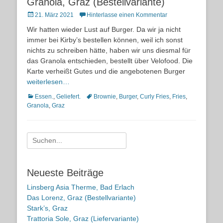
Granola, Graz (Bestellvariante)
Posted
21. März 2021
Hinterlasse einen Kommentar
on
Wir hatten wieder Lust auf Burger. Da wir ja nicht
immer bei Kirby’s bestellen können, weil ich sonst
nichts zu schreiben hätte, haben wir uns diesmal für
das Granola entschieden, bestellt über Velofood. Die
Karte verheißt Gutes und die angebotenen Burger
weiterlesen…
Kategorien
Schlagworte
Essen.
,
Geliefert.
Brownie
,
Burger
,
Curly Fries
,
Fries
,
Granola
,
Graz
Suche
nach:
Neueste Beiträge
Linsberg Asia Therme, Bad Erlach
Das Lorenz, Graz (Bestellvariante)
Stark’s, Graz
Trattoria Sole, Graz (Liefervariante)