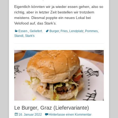
on
Eigentlich könnten wir ja wieder essen gehen, also so
richtig, aber in letzter Zeit bestellen wir trotzdem
meistens. Diesmal poppte ein neues Lokal bei
Velofood auf, das Stark’s.
Kategorien
Schlagworte
Essen.
,
Geliefert.
Burger
,
Fries
,
Lendplatz
,
Pommes
,
Standl
,
Stark's
Le Burger, Graz (Liefervariante)
Posted
16. Januar 2022
Hinterlasse einen Kommentar