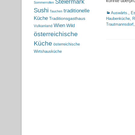
konnte überpr
Steiermark
Sommerrollen
Sushi
traditionelle
Tauchen
Kategorien
Auswärts.
,
Es
Küche
Traditionsgasthaus
Haubenküche
,
R
Trautmannsdorf
Wien
Wild
Vulkanland
österreichische
Küche
österreichische
Wirtshausküche