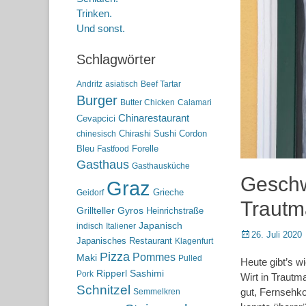
Trinken.
Und sonst.
Schlagwörter
Andritz
asiatisch
Beef Tartar
Burger
Butter Chicken
Calamari
Chinarestaurant
Cevapcici
Chirashi Sushi
Cordon
chinesisch
Bleu
Forelle
Fastfood
Gasthaus
Gasthausküche
Geschw
Graz
Grieche
Geidorf
Trautm
Grillteller
Gyros
Heinrichstraße
Japanisch
indisch
Italiener
Posted
26. Juli 2020
Japanisches Restaurant
Klagenfurt
on
Pizza
Pommes
Maki
Pulled
Heute gibt’s w
Ripperl
Sashimi
Pork
Wirt in Trautm
Schnitzel
gut, Fernsehko
Semmelkren