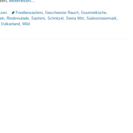
üfen,
weiterlesen…
Schlagworte
sen.
Forellensashimi
,
Geschwister Rauch
,
Gourmetküche
,
eh
,
Rindsroulade
,
Sashimi
,
Schnitzel
,
Steira Wirt
,
Südoststeiermark
,
,
Vulkanland
,
Wild