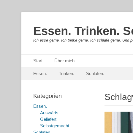
Essen. Trinken. S
Ich esse gerne. Ich trinke gerne. Ich schlafe gerne. Und pe
Primäres Menü
Springe
Start
Über mich.
zum
Sekundär-Menü
Springe
Inhalt
Essen.
Trinken.
Schlafen.
zum
Inhalt
Schlag
Kategorien
Essen.
Auswärts.
Geliefert.
Selbstgemacht.
Schlafen.