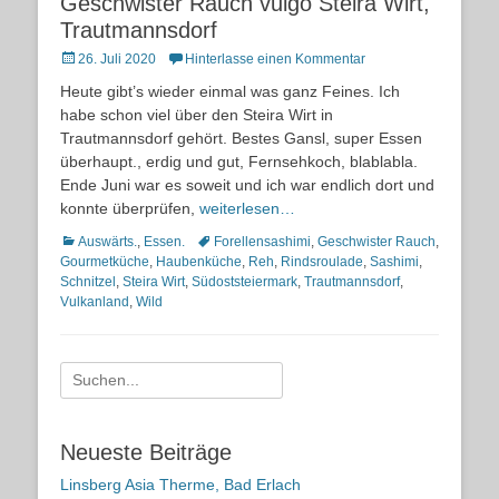
Geschwister Rauch vulgo Steira Wirt,
Trautmannsdorf
Posted
26. Juli 2020
Hinterlasse einen Kommentar
on
Heute gibt’s wieder einmal was ganz Feines. Ich
habe schon viel über den Steira Wirt in
Trautmannsdorf gehört. Bestes Gansl, super Essen
überhaupt., erdig und gut, Fernsehkoch, blablabla.
Ende Juni war es soweit und ich war endlich dort und
konnte überprüfen,
weiterlesen…
Kategorien
Schlagworte
Auswärts.
,
Essen.
Forellensashimi
,
Geschwister Rauch
,
Gourmetküche
,
Haubenküche
,
Reh
,
Rindsroulade
,
Sashimi
,
Schnitzel
,
Steira Wirt
,
Südoststeiermark
,
Trautmannsdorf
,
Vulkanland
,
Wild
Suche
nach:
Neueste Beiträge
Linsberg Asia Therme, Bad Erlach