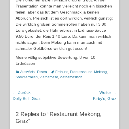
Die Portionen waren wirklich groß und gut. An der
Präsentation könnte man vielleicht noch ein bisschen
feilen, aber das tut dem Geschmack ja keinen
Abbruch. Preislich ist es dort wirklich, wirklich günstig:
Die wirklich großen Sommerrollen haben nur 3,80
Euro gekostet, die Hühnerbrust in Erdnuss-Sauce
9,50 Euro, der Reis 1,40 Euro. Da kann man wirklich
nichts sagen. Beim Mekong kann man auch mit
schmaler Geldbörse wirklich gut essen!
Meine völlig subjektive Bewertung: 8 von 10
Erdnüssen
Kategorien
Schlagworte
Auswärts.
,
Essen.
Erdnuss
,
Erdnusssauce
,
Mekong
,
Sommerrollen
,
Vietnamese
,
vietnamesisch
Beitragsnavigation
← Zurück
Weiter →
Vorheriger
Nächster
Dolly Bell, Graz
Kirby’s, Graz
Beitrag:
Beitrag:
2 Replies to “Restaurant Mekong,
Graz”