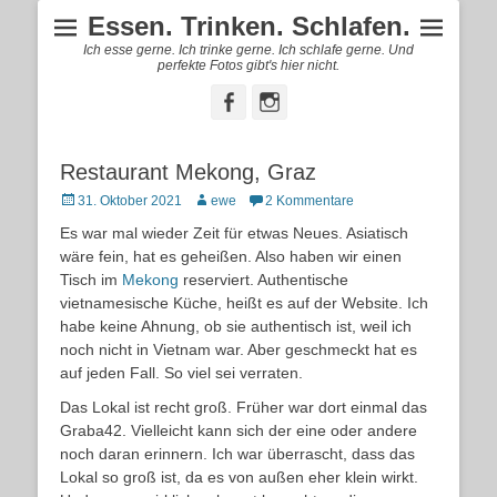
Essen. Trinken. Schlafen.
Ich esse gerne. Ich trinke gerne. Ich schlafe gerne. Und
perfekte Fotos gibt's hier nicht.
Facebook
Instagram
Restaurant Mekong, Graz
Posted
Autor
31. Oktober 2021
ewe
2 Kommentare
on
Es war mal wieder Zeit für etwas Neues. Asiatisch
wäre fein, hat es geheißen. Also haben wir einen
Tisch im
Mekong
reserviert. Authentische
vietnamesische Küche, heißt es auf der Website. Ich
habe keine Ahnung, ob sie authentisch ist, weil ich
noch nicht in Vietnam war. Aber geschmeckt hat es
auf jeden Fall. So viel sei verraten.
Das Lokal ist recht groß. Früher war dort einmal das
Graba42. Vielleicht kann sich der eine oder andere
noch daran erinnern. Ich war überrascht, dass das
Lokal so groß ist, da es von außen eher klein wirkt.