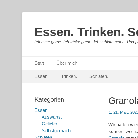
Essen. Trinken. S
Ich esse gerne. Ich trinke gerne. Ich schlafe gerne. Und pe
Primäres Menü
Springe
Start
Über mich.
zum
Sekundär-Menü
Springe
Inhalt
Essen.
Trinken.
Schlafen.
zum
Inhalt
Granola
Kategorien
Essen.
Posted
21. März 202
Auswärts.
on
Geliefert.
Wir hatten wie
Selbstgemacht.
können, weil i
Schlafen.