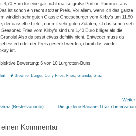
. 4,70 Euro für eine gar nicht mal so große Portion Pommes aus
as ist schon ein recht stolzer Preis. Vor allem, wenn ich das ganze
dem wirklich sehr guten Classic Cheeseburger vom Kirby’s um 11,90
e, der dasselbe bietet, nur mit sehr guten Zutaten, ist das schon sehr
e Seasoned Fries vom Kirby’s sind um 1,40 Euro billiger als die
anola! Also da passt etwas defnitiv nicht. Entweder muss da
hgebessert oder der Preis gesenkt werden, damit das wieder
kay ist.
ubjektive Bewertung: 6 von 10 Lurgrotten-Buns
Schlagworte
fert.
Brownie
,
Burger
,
Curly Fries
,
Fries
,
Granola
,
Graz
avigation
Weite
Nächster
 Graz (Bestellvariante)
Die goldene Banane, Graz (Liefervarian
Beitrag:
 einen Kommentar