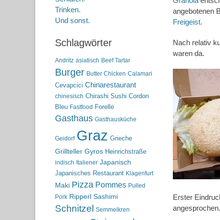
Granola
entsch
Trinken.
angebotenen B
Und sonst.
Freigeist
.
Schlagwörter
Nach relativ k
waren da.
Andritz
asiatisch
Beef Tartar
Burger
Butter Chicken
Calamari
Chinarestaurant
Cevapcici
Chirashi Sushi
Cordon
chinesisch
Bleu
Forelle
Fastfood
Gasthaus
Gasthausküche
Graz
Grieche
Geidorf
Grillteller
Gyros
Heinrichstraße
Japanisch
indisch
Italiener
Japanisches Restaurant
Klagenfurt
Pizza
Pommes
Maki
Pulled
Ripperl
Sashimi
Erster Eindruc
Pork
Schnitzel
angesprochen. 
Semmelkren