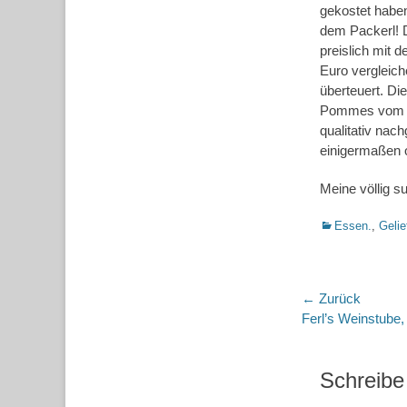
gekostet haben
dem Packerl! D
preislich mit 
Euro vergleich
überteuert. Di
Pommes vom Gr
qualitativ nac
einigermaßen o
Meine völlig s
Kategorien
Essen.
,
Gelie
Beitragsn
← Zurück
Vorheriger
Ferl’s Weinstube,
Beitrag:
Schreibe