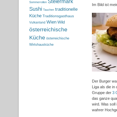
Steiermark
Sommerrollen
Im Bild ist me
Sushi
traditionelle
Tauchen
Küche
Traditionsgasthaus
Wien
Wild
Vulkanland
österreichische
Küche
österreichische
Wirtshausküche
Der Burger war 
Liga als die i
Gruppe der
3 
das ganze qual
wird. Was soll
wahrer Hochgen