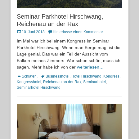
Seminar Parkhotel Hirschwang,
Reichenau an der Rax
Posted
10. Juni 2018
Hinterlasse einen Kommentar
on
Im Mai war ich bei einem Kongress im Seminar
Parkhotel Hirschwang. Wenn man Berge mag, ist die
Lage genial. Das war ein Teil der Aussicht vom
Balkon meines Zimmers: War schon schön, muss ich
sagen. Mehr habe ich von der
weiterlesen…
Kategorien
Schlagworte
Schlafen.
Businesshotel
,
Hotel Hirschwang
,
Kongress
,
Kongresshotel
,
Reichenau an der Rax
,
Seminarhotel
,
Seminarhotel Hirschwang