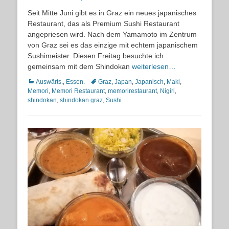
on
Seit Mitte Juni gibt es in Graz ein neues japanisches
Restaurant, das als Premium Sushi Restaurant
angepriesen wird. Nach dem Yamamoto im Zentrum
von Graz sei es das einzige mit echtem japanischem
Sushimeister. Diesen Freitag besuchte ich
gemeinsam mit dem Shindokan
weiterlesen…
Kategorien
Schlagworte
Auswärts.
,
Essen.
Graz
,
Japan
,
Japanisch
,
Maki
,
Memori
,
Memori Restaurant
,
memorirestaurant
,
Nigiri
,
shindokan
,
shindokan graz
,
Sushi