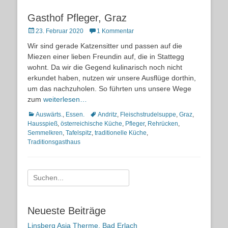
Gasthof Pfleger, Graz
Posted
23. Februar 2020
1 Kommentar
on
Wir sind gerade Katzensitter und passen auf die
Miezen einer lieben Freundin auf, die in Stattegg
wohnt. Da wir die Gegend kulinarisch noch nicht
erkundet haben, nutzen wir unsere Ausflüge dorthin,
um das nachzuholen. So führten uns unsere Wege
zum
weiterlesen…
Kategorien
Schlagworte
Auswärts.
,
Essen.
Andritz
,
Fleischstrudelsuppe
,
Graz
,
Hausspieß
,
österreichische Küche
,
Pfleger
,
Rehrücken
,
Semmelkren
,
Tafelspitz
,
traditionelle Küche
,
Traditionsgasthaus
Suche
nach:
Neueste Beiträge
Linsberg Asia Therme, Bad Erlach