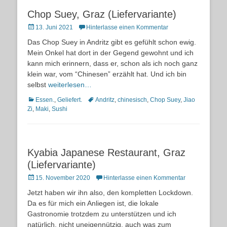
Chop Suey, Graz (Liefervariante)
Posted
13. Juni 2021
Hinterlasse einen Kommentar
on
Das Chop Suey in Andritz gibt es gefühlt schon ewig.
Mein Onkel hat dort in der Gegend gewohnt und ich
kann mich erinnern, dass er, schon als ich noch ganz
klein war, vom “Chinesen” erzählt hat. Und ich bin
selbst
weiterlesen…
Kategorien
Schlagworte
Essen.
,
Geliefert.
Andritz
,
chinesisch
,
Chop Suey
,
Jiao
Zi
,
Maki
,
Sushi
Kyabia Japanese Restaurant, Graz
(Liefervariante)
Posted
15. November 2020
Hinterlasse einen Kommentar
on
Jetzt haben wir ihn also, den kompletten Lockdown.
Da es für mich ein Anliegen ist, die lokale
Gastronomie trotzdem zu unterstützen und ich
natürlich, nicht uneigennützig, auch was zum