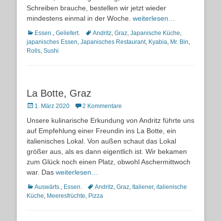
Schreiben brauche, bestellen wir jetzt wieder
mindestens einmal in der Woche.
weiterlesen…
Kategorien
Schlagworte
Essen.
,
Geliefert.
Andritz
,
Graz
,
Japanische Küche
,
japanisches Essen
,
Japanisches Restaurant
,
Kyabia
,
Mr. Bin
,
Rolls
,
Sushi
La Botte, Graz
Posted
1. März 2020
2 Kommentare
on
Unsere kulinarische Erkundung von Andritz führte uns
auf Empfehlung einer Freundin ins La Botte, ein
italienisches Lokal. Von außen schaut das Lokal
größer aus, als es dann eigentlich ist. Wir bekamen
zum Glück noch einen Platz, obwohl Aschermittwoch
war. Das
weiterlesen…
Kategorien
Schlagworte
Auswärts.
,
Essen.
Andritz
,
Graz
,
Italiener
,
italienische
Küche
,
Meeresfrüchte
,
Pizza