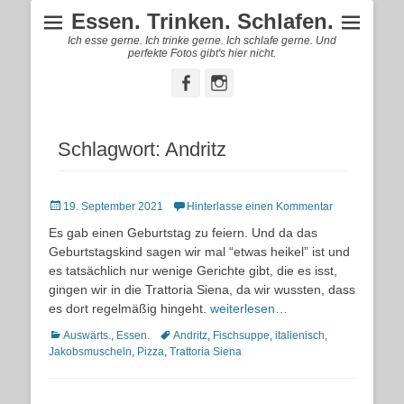
Essen. Trinken. Schlafen.
Ich esse gerne. Ich trinke gerne. Ich schlafe gerne. Und
perfekte Fotos gibt's hier nicht.
Facebook
Instagram
Schlagwort:
Andritz
Posted
19. September 2021
Hinterlasse einen Kommentar
on
Es gab einen Geburtstag zu feiern. Und da das
Geburtstagskind sagen wir mal “etwas heikel” ist und
es tatsächlich nur wenige Gerichte gibt, die es isst,
gingen wir in die Trattoria Siena, da wir wussten, dass
es dort regelmäßig hingeht.
weiterlesen…
Kategorien
Schlagworte
Auswärts.
,
Essen.
Andritz
,
Fischsuppe
,
italienisch
,
Jakobsmuscheln
,
Pizza
,
Trattoria Siena