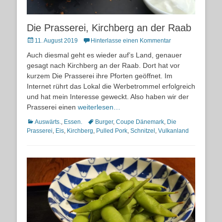
Die Prasserei, Kirchberg an der Raab
Posted
11. August 2019
Hinterlasse einen Kommentar
on
Auch diesmal geht es wieder auf’s Land, genauer
gesagt nach Kirchberg an der Raab. Dort hat vor
kurzem Die Prasserei ihre Pforten geöffnet. Im
Internet rührt das Lokal die Werbetrommel erfolgreich
und hat mein Interesse geweckt. Also haben wir der
Prasserei einen
weiterlesen…
Kategorien
Schlagworte
Auswärts.
,
Essen.
Burger
,
Coupe Dänemark
,
Die
Prasserei
,
Eis
,
Kirchberg
,
Pulled Pork
,
Schnitzel
,
Vulkanland