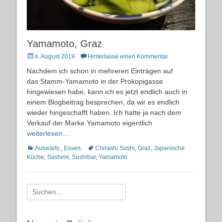
Yamamoto, Graz
Posted
4. August 2019
Hinterlasse einen Kommentar
on
Nachdem ich schon in mehreren Einträgen auf
das Stamm-Yamamoto in der Prokopigasse
hingewiesen habe, kann ich es jetzt endlich auch in
einem Blogbeitrag besprechen, da wir es endlich
wieder hingeschafft haben. Ich hatte ja nach dem
Verkauf der Marke Yamamoto eigentlich
weiterlesen…
Kategorien
Schlagworte
Auswärts.
,
Essen.
Chirashi Sushi
,
Graz
,
Japanische
Küche
,
Sashimi
,
Sushibar
,
Yamamoto
Suche
nach: