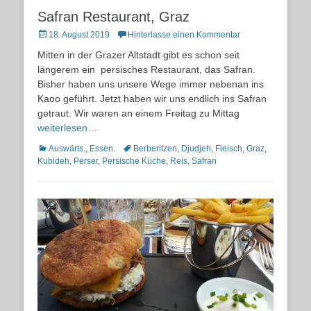
Safran Restaurant, Graz
Posted
18. August 2019
Hinterlasse einen Kommentar
on
Mitten in der Grazer Altstadt gibt es schon seit
längerem ein persisches Restaurant, das Safran.
Bisher haben uns unsere Wege immer nebenan ins
Kaoo geführt. Jetzt haben wir uns endlich ins Safran
getraut. Wir waren an einem Freitag zu Mittag
weiterlesen…
Kategorien
Schlagworte
Auswärts.
,
Essen.
Berberitzen
,
Djudjeh
,
Fleisch
,
Graz
,
Kubideh
,
Perser
,
Persische Küche
,
Reis
,
Safran