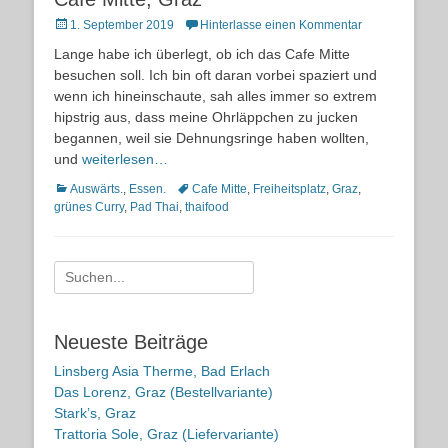
Posted
1. September 2019
Hinterlasse einen Kommentar
on
Lange habe ich überlegt, ob ich das Cafe Mitte
besuchen soll. Ich bin oft daran vorbei spaziert und
wenn ich hineinschaute, sah alles immer so extrem
hipstrig aus, dass meine Ohrläppchen zu jucken
begannen, weil sie Dehnungsringe haben wollten,
und
weiterlesen…
Kategorien
Schlagworte
Auswärts.
,
Essen.
Cafe Mitte
,
Freiheitsplatz
,
Graz
,
grünes Curry
,
Pad Thai
,
thaifood
Suche
nach:
Neueste Beiträge
Linsberg Asia Therme, Bad Erlach
Das Lorenz, Graz (Bestellvariante)
Stark’s, Graz
Trattoria Sole, Graz (Liefervariante)