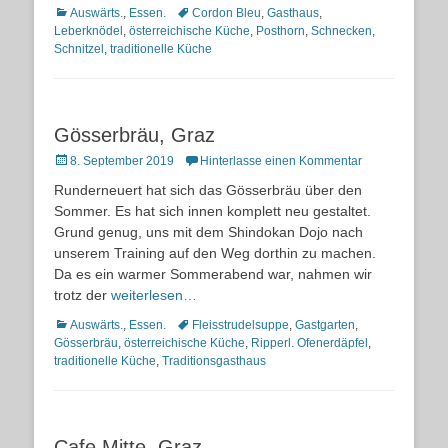
Kategorien
Schlagworte
Auswärts.
,
Essen.
Cordon Bleu
,
Gasthaus
,
Leberknödel
,
österreichische Küche
,
Posthorn
,
Schnecken
,
Schnitzel
,
traditionelle Küche
Gösserbräu, Graz
Posted
8. September 2019
Hinterlasse einen Kommentar
on
Runderneuert hat sich das Gösserbräu über den
Sommer. Es hat sich innen komplett neu gestaltet.
Grund genug, uns mit dem Shindokan Dojo nach
unserem Training auf den Weg dorthin zu machen.
Da es ein warmer Sommerabend war, nahmen wir
trotz der
weiterlesen…
Kategorien
Schlagworte
Auswärts.
,
Essen.
Fleisstrudelsuppe
,
Gastgarten
,
Gösserbräu
,
österreichische Küche
,
Ripperl. Ofenerdäpfel
,
traditionelle Küche
,
Traditionsgasthaus
Cafe Mitte, Graz