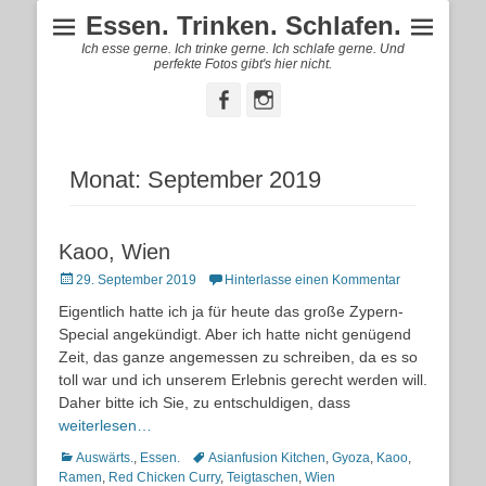
Essen. Trinken. Schlafen.
Ich esse gerne. Ich trinke gerne. Ich schlafe gerne. Und
perfekte Fotos gibt's hier nicht.
Facebook
Instagram
Monat:
September 2019
Kaoo, Wien
Posted
29. September 2019
Hinterlasse einen Kommentar
on
Eigentlich hatte ich ja für heute das große Zypern-
Special angekündigt. Aber ich hatte nicht genügend
Zeit, das ganze angemessen zu schreiben, da es so
toll war und ich unserem Erlebnis gerecht werden will.
Daher bitte ich Sie, zu entschuldigen, dass
weiterlesen…
Kategorien
Schlagworte
Auswärts.
,
Essen.
Asianfusion Kitchen
,
Gyoza
,
Kaoo
,
Ramen
,
Red Chicken Curry
,
Teigtaschen
,
Wien