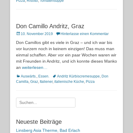
Pizza
,
Risotto
,
Tomatensuppe
Don Camillo Andritz, Graz
Posted
10. November 2019
Hinterlasse einen Kommentar
on
Don Camillos gibt es viele in Graz – und ich war bis
vor kurzem noch in keinem einzigen! Das muss man
einmal schaffen. Aber vor ein paar Wochen waren wir
mit Freunden in Andritz, und ich konnte dieses Manko
an
weiterlesen…
Kategorien
Schlagworte
Auswärts.
,
Essen.
Andritz Kürbiscremesuppe
,
Don
Camilla
,
Graz
,
Italiener
,
italienische Küche
,
Pizza
Suche
nach:
Neueste Beiträge
Linsberg Asia Therme, Bad Erlach