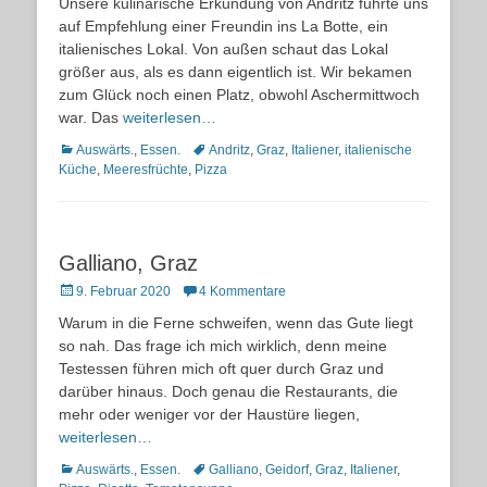
Unsere kulinarische Erkundung von Andritz führte uns
auf Empfehlung einer Freundin ins La Botte, ein
italienisches Lokal. Von außen schaut das Lokal
größer aus, als es dann eigentlich ist. Wir bekamen
zum Glück noch einen Platz, obwohl Aschermittwoch
war. Das
weiterlesen…
Kategorien
Schlagworte
Auswärts.
,
Essen.
Andritz
,
Graz
,
Italiener
,
italienische
Küche
,
Meeresfrüchte
,
Pizza
Galliano, Graz
Posted
9. Februar 2020
4 Kommentare
on
Warum in die Ferne schweifen, wenn das Gute liegt
so nah. Das frage ich mich wirklich, denn meine
Testessen führen mich oft quer durch Graz und
darüber hinaus. Doch genau die Restaurants, die
mehr oder weniger vor der Haustüre liegen,
weiterlesen…
Kategorien
Schlagworte
Auswärts.
,
Essen.
Galliano
,
Geidorf
,
Graz
,
Italiener
,