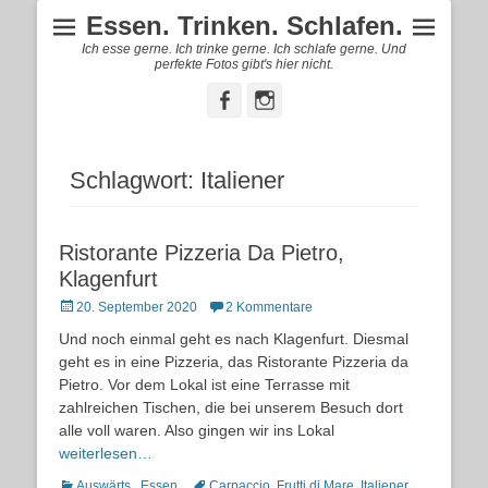
Essen. Trinken. Schlafen.
Ich esse gerne. Ich trinke gerne. Ich schlafe gerne. Und
perfekte Fotos gibt's hier nicht.
Facebook
Instagram
Schlagwort:
Italiener
Ristorante Pizzeria Da Pietro,
Klagenfurt
Posted
20. September 2020
2 Kommentare
on
Und noch einmal geht es nach Klagenfurt. Diesmal
geht es in eine Pizzeria, das Ristorante Pizzeria da
Pietro. Vor dem Lokal ist eine Terrasse mit
zahlreichen Tischen, die bei unserem Besuch dort
alle voll waren. Also gingen wir ins Lokal
weiterlesen…
Kategorien
Schlagworte
Auswärts.
,
Essen.
Carpaccio
,
Frutti di Mare
,
Italiener
,