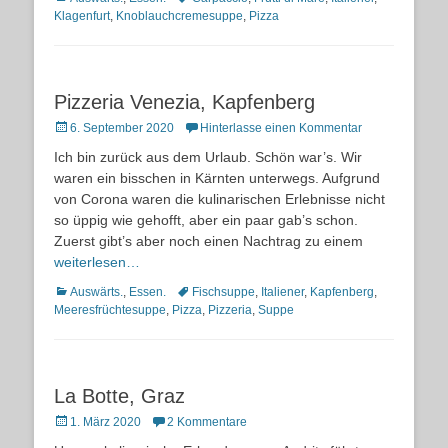
Klagenfurt
,
Knoblauchcremesuppe
,
Pizza
Pizzeria Venezia, Kapfenberg
Posted
6. September 2020
Hinterlasse einen Kommentar
on
Ich bin zurück aus dem Urlaub. Schön war’s. Wir
waren ein bisschen in Kärnten unterwegs. Aufgrund
von Corona waren die kulinarischen Erlebnisse nicht
so üppig wie gehofft, aber ein paar gab’s schon.
Zuerst gibt’s aber noch einen Nachtrag zu einem
weiterlesen…
Kategorien
Schlagworte
Auswärts.
,
Essen.
Fischsuppe
,
Italiener
,
Kapfenberg
,
Meeresfrüchtesuppe
,
Pizza
,
Pizzeria
,
Suppe
La Botte, Graz
Posted
1. März 2020
2 Kommentare
on