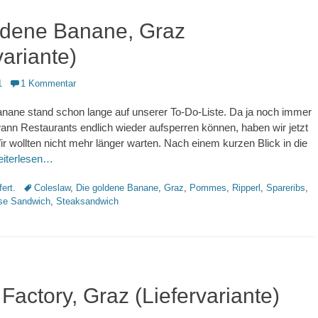
ldene Banane, Graz
variante)
1
1 Kommentar
anane stand schon lange auf unserer To-Do-Liste. Da ja noch immer
, wann Restaurants endlich wieder aufsperren können, haben wir jetzt
Wir wollten nicht mehr länger warten. Nach einem kurzen Blick in die
eiterlesen…
Schlagworte
fert.
Coleslaw
,
Die goldene Banane
,
Graz
,
Pommes
,
Ripperl
,
Spareribs
,
se Sandwich
,
Steaksandwich
Factory, Graz (Liefervariante)