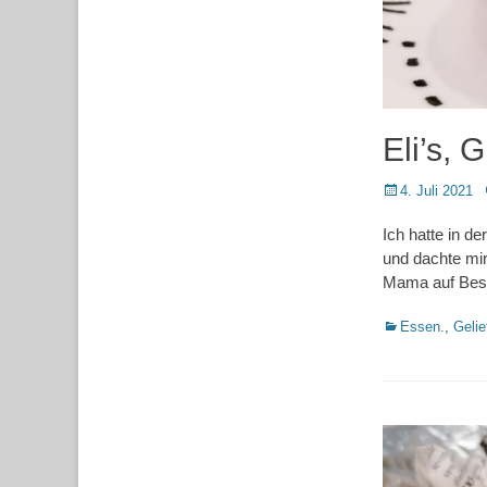
Eli’s, 
Posted
4. Juli 2021
on
Ich hatte in d
und dachte mir
Mama auf Besu
Kategorien
Essen.
,
Gelie