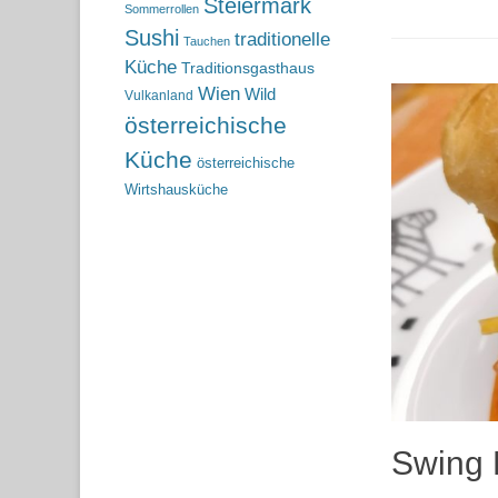
Steiermark
Sommerrollen
Sushi
traditionelle
Tauchen
Küche
Traditionsgasthaus
Wien
Wild
Vulkanland
österreichische
Küche
österreichische
Wirtshausküche
Swing K