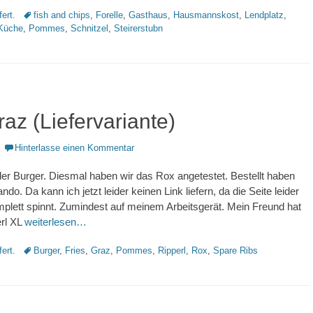
Schlagworte
fert.
fish and chips
,
Forelle
,
Gasthaus
,
Hausmannskost
,
Lendplatz
,
 Küche
,
Pommes
,
Schnitzel
,
Steirerstubn
az (Liefervariante)
Hinterlasse einen Kommentar
er Burger. Diesmal haben wir das Rox angetestet. Bestellt haben
ando. Da kann ich jetzt leider keinen Link liefern, da die Seite leider
lett spinnt. Zumindest auf meinem Arbeitsgerät. Mein Freund hat
rl XL
weiterlesen…
Schlagworte
fert.
Burger
,
Fries
,
Graz
,
Pommes
,
Ripperl
,
Rox
,
Spare Ribs