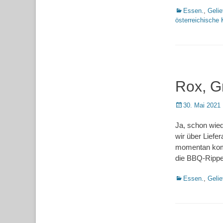
Kategorien
Essen.
,
Gelie
österreichische
Rox, Gr
Posted
30. Mai 2021
on
Ja, schon wied
wir über Liefer
momentan komp
die BBQ-Rippe
Kategorien
Essen.
,
Gelie