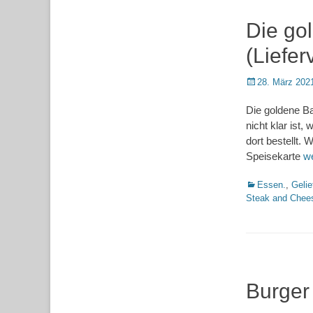
Die go
(Liefer
Posted
28. März 202
on
Die goldene B
nicht klar ist
dort bestellt. 
Speisekarte
w
Kategorien
Essen.
,
Gelie
Steak and Chee
Burger 