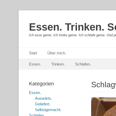
Essen. Trinken. S
Ich esse gerne. Ich trinke gerne. Ich schlafe gerne. Und pe
Primäres Menü
Springe
Start
Über mich.
zum
Sekundär-Menü
Springe
Inhalt
Essen.
Trinken.
Schlafen.
zum
Inhalt
Schlag
Kategorien
Essen.
Auswärts.
Geliefert.
Selbstgemacht.
Schlafen.