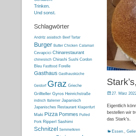
Trinken.
Und sonst.
Schlagwörter
Andritz
asiatisch
Beef Tartar
Burger
Butter Chicken
Calamari
Chinarestaurant
Cevapcici
Chirashi Sushi
Cordon
chinesisch
Bleu
Forelle
Fastfood
Gasthaus
Gasthausküche
Stark’s
Graz
Grieche
Geidorf
Posted
27. März 202
Grillteller
Gyros
Heinrichstraße
on
Japanisch
indisch
Italiener
Eigentlich könn
Japanisches Restaurant
Klagenfurt
bestellen wir 
Pizza
Pommes
Maki
Pulled
das Stark’s.
Ripperl
Sashimi
Pork
Schnitzel
Semmelkren
Kategorien
Essen.
,
Gelie