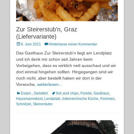
Zur Steirerstub’n, Graz
(Liefervariante)
Posted
6. Juni 2021
Hinterlasse einen Kommentar
on
Das Gasthaus Zur Steirerstub’n liegt am Lendplatz
und ich denk mir schon seit Jahren beim
Vorbeigehen, dass es wirklich nett ausschaut und wir
dort einmal hingehen sollten. Hingegangen sind wir
noch nicht, aber bestellt haben wir dort in der
Vorwoche,
weiterlesen…
Kategorien
Schlagworte
Essen.
,
Geliefert.
fish and chips
,
Forelle
,
Gasthaus
,
Hausmannskost
,
Lendplatz
,
österreichische Küche
,
Pommes
,
Schnitzel
,
Steirerstubn