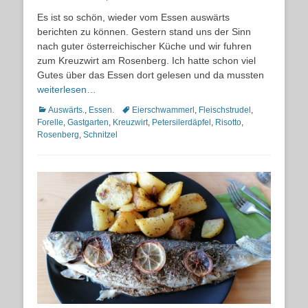
on
Es ist so schön, wieder vom Essen auswärts
berichten zu können. Gestern stand uns der Sinn
nach guter österreichischer Küche und wir fuhren
zum Kreuzwirt am Rosenberg. Ich hatte schon viel
Gutes über das Essen dort gelesen und da mussten
weiterlesen…
Kategorien
Schlagworte
Auswärts.
,
Essen.
Eierschwammerl
,
Fleischstrudel
,
Forelle
,
Gastgarten
,
Kreuzwirt
,
Petersilerdäpfel
,
Risotto
,
Rosenberg
,
Schnitzel