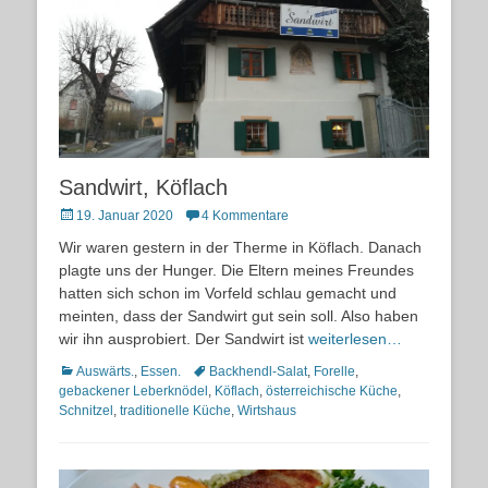
Sandwirt, Köflach
Posted
19. Januar 2020
4 Kommentare
on
Wir waren gestern in der Therme in Köflach. Danach
plagte uns der Hunger. Die Eltern meines Freundes
hatten sich schon im Vorfeld schlau gemacht und
meinten, dass der Sandwirt gut sein soll. Also haben
wir ihn ausprobiert. Der Sandwirt ist
weiterlesen…
Kategorien
Schlagworte
Auswärts.
,
Essen.
Backhendl-Salat
,
Forelle
,
gebackener Leberknödel
,
Köflach
,
österreichische Küche
,
Schnitzel
,
traditionelle Küche
,
Wirtshaus