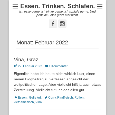
Essen. Trinken. Schlafen.
Ich esse gerne. Ich trinke gerne. Ich schlafe gerne. Und
perfekte Fotos gibt's hier nicht.
Facebook
Instagram
Monat:
Februar 2022
Vina, Graz
Posted
27. Februar 2022
1 Kommentar
on
Eigentlich habe ich heute nicht wirklich Lust, einen
neuen Blogbeitrag zu verfassen angesicht der
weltpolitischen Lage. Aber vielleicht hilft ja auch etwas
Zerstreuung. Vielleicht tut uns das allen gut.
Kategorien
Schlagworte
Essen.
,
Geliefert.
Curry
,
Rindfleisch
,
Rollen
,
vietnamesisch
,
Vina