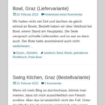
Bowl, Graz (Liefervariante)
Posted
20. Februar 2022
Hinterlasse einen Kommentar
on
Wir hatten nicht viel Zeit und dachten da gleich
einmal an Bowls. Bestellt haben wir über Velofood bei
Bowl, einem Stand am Hauptplatz. Die Seite
versprach schnelle Lieferzeiten und so war es dann
auch. Der Bote hatte anscheinend auch nicht
weiterlesen…
Kategorien
Schlagworte
Essen.
,
Geliefert.
asiatisch
,
Bowl
,
Bowls
,
gebratenes
Rindfleisch
,
Poke Bowl
Swing Kitchen, Graz (Bestellvariante)
Posted
13. Februar 2022
1 Kommentar
on
Wenn ich mein Blog so durchschaue, könnte man
meinen, dass ich mich ausschließlich von Fleisch
ernähre. Aber das ist tatsächlich nicht der Fall. Unter