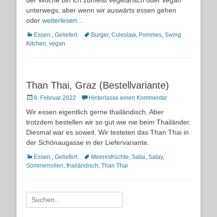
der Woche bin ich zumeist vegetarisch oder vegan
unterwegs, aber wenn wir auswärts essen gehen
oder
weiterlesen…
Kategorien
Schlagworte
Essen.
,
Geliefert.
Burger
,
Coleslaw
,
Pommes
,
Swing
Kitchen
,
vegan
Than Thai, Graz (Bestellvariante)
Posted
6. Februar 2022
Hinterlasse einen Kommentar
on
Wir essen eigentlich gerne thailändisch. Aber
trotzdem bestellen wir so gut wie nie beim Thailänder.
Diesmal war es soweit. Wir testeten das Than Thai in
der Schönaugasse in der Liefervariante.
Kategorien
Schlagworte
Essen.
,
Geliefert.
Meeresfrüchte
,
Satai
,
Satay
,
Sommerrollen
,
thailändisch
,
Than Thai
Suche
nach: