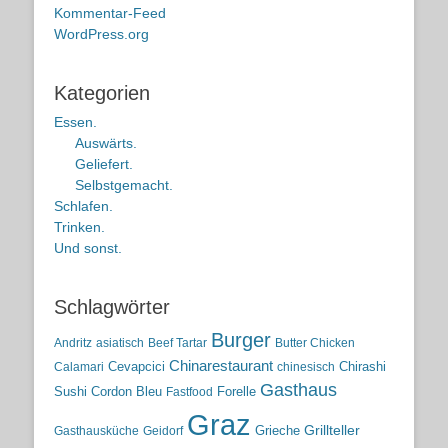
Kommentar-Feed
WordPress.org
Kategorien
Essen.
Auswärts.
Geliefert.
Selbstgemacht.
Schlafen.
Trinken.
Und sonst.
Schlagwörter
Burger
Andritz
asiatisch
Beef Tartar
Butter Chicken
Chinarestaurant
Cevapcici
Chirashi
Calamari
chinesisch
Gasthaus
Sushi
Cordon Bleu
Forelle
Fastfood
Graz
Grieche
Grillteller
Gasthausküche
Geidorf