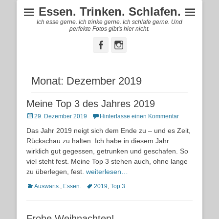
Essen. Trinken. Schlafen.
Ich esse gerne. Ich trinke gerne. Ich schlafe gerne. Und
perfekte Fotos gibt's hier nicht.
Facebook
Instagram
Monat:
Dezember 2019
Meine Top 3 des Jahres 2019
Posted
29. Dezember 2019
Hinterlasse einen Kommentar
on
Das Jahr 2019 neigt sich dem Ende zu – und es Zeit,
Rückschau zu halten. Ich habe in diesem Jahr
wirklich gut gegessen, getrunken und geschafen. So
viel steht fest. Meine Top 3 stehen auch, ohne lange
zu überlegen, fest.
weiterlesen…
Kategorien
Schlagworte
Auswärts.
,
Essen.
2019
,
Top 3
Frohe Weihnachten!