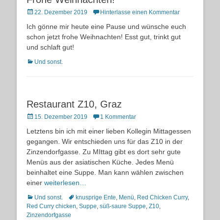
Posted
22. Dezember 2019
Hinterlasse einen Kommentar
on
Ich gönne mir heute eine Pause und wünsche euch
schon jetzt frohe Weihnachten! Esst gut, trinkt gut
und schlaft gut!
Kategorien
Und sonst.
Restaurant Z10, Graz
Posted
15. Dezember 2019
1 Kommentar
on
Letztens bin ich mit einer lieben Kollegin Mittagessen
gegangen. Wir entschieden uns für das Z10 in der
Zinzendorfgasse. Zu MIttag gibt es dort sehr gute
Menüs aus der asiatischen Küche. Jedes Menü
beinhaltet eine Suppe. Man kann wählen zwischen
einer
weiterlesen…
Kategorien
Schlagworte
Und sonst.
knusprige Ente
,
Menü
,
Red Chicken Curry
,
Red Curry chicken
,
Suppe
,
süß-saure Suppe
,
Z10
,
Zinzendorfgasse