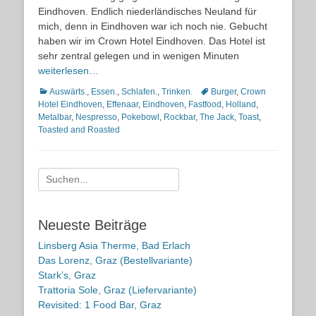
Eindhoven. Endlich niederländisches Neuland für
mich, denn in Eindhoven war ich noch nie. Gebucht
haben wir im Crown Hotel Eindhoven. Das Hotel ist
sehr zentral gelegen und in wenigen Minuten
weiterlesen…
Kategorien
Schlagworte
Auswärts.
,
Essen.
,
Schlafen.
,
Trinken.
Burger
,
Crown
Hotel Eindhoven
,
Effenaar
,
Eindhoven
,
Fastfood
,
Holland
,
Metalbar
,
Nespresso
,
Pokebowl
,
Rockbar
,
The Jack
,
Toast
,
Toasted and Roasted
Suche
nach:
Neueste Beiträge
Linsberg Asia Therme, Bad Erlach
Das Lorenz, Graz (Bestellvariante)
Stark’s, Graz
Trattoria Sole, Graz (Liefervariante)
Revisited: 1 Food Bar, Graz