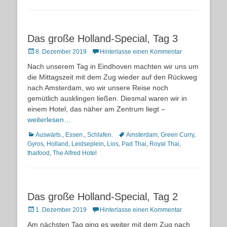
Das große Holland-Special, Tag 3
Posted
8. Dezember 2019
Hinterlasse einen Kommentar
on
Nach unserem Tag in Eindhoven machten wir uns um
die Mittagszeit mit dem Zug wieder auf den Rückweg
nach Amsterdam, wo wir unsere Reise noch
gemütlich ausklingen ließen. Diesmal waren wir in
einem Hotel, das näher am Zentrum liegt –
weiterlesen…
Kategorien
Schlagworte
Auswärts.
,
Essen.
,
Schlafen.
Amsterdam
,
Green Curry
,
Gyros
,
Holland
,
Leidseplein
,
Lios
,
Pad Thai
,
Royal Thai
,
thaifood
,
The Alfred Hotel
Das große Holland-Special, Tag 2
Posted
1. Dezember 2019
Hinterlasse einen Kommentar
on
Am nächsten Tag ging es weiter mit dem Zug nach