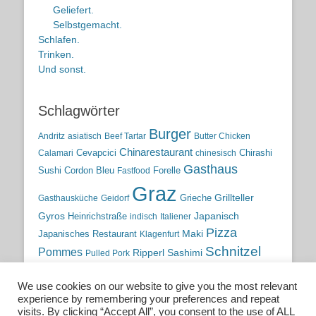
Geliefert.
Selbstgemacht.
Schlafen.
Trinken.
Und sonst.
Schlagwörter
Burger
Andritz
asiatisch
Beef Tartar
Butter Chicken
Chinarestaurant
Cevapcici
Chirashi
Calamari
chinesisch
Gasthaus
Sushi
Cordon Bleu
Forelle
Fastfood
Graz
Grieche
Grillteller
Gasthausküche
Geidorf
Gyros
Heinrichstraße
Japanisch
indisch
Italiener
Pizza
Maki
Japanisches Restaurant
Klagenfurt
Schnitzel
Pommes
Ripperl
Sashimi
Pulled Pork
Steiermark
Sushi
Semmelkren
Sommerrollen
Tauchen
We use cookies on our website to give you the most relevant
traditionelle Küche
Traditionsgasthaus
Vulkanland
experience by remembering your preferences and repeat
österreichische Küche
Wien
Wild
visits. By clicking “Accept All”, you consent to the use of ALL