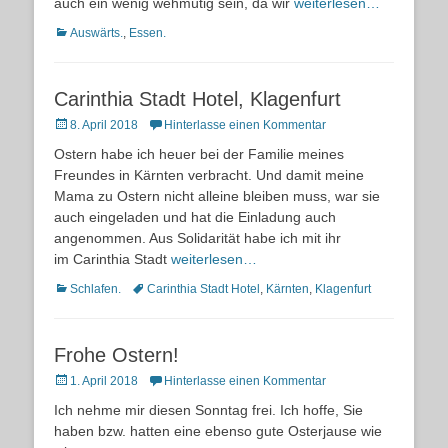
auch ein wenig wehmütig sein, da wir
weiterlesen…
Kategorien
Auswärts.
,
Essen.
Carinthia Stadt Hotel, Klagenfurt
Posted
8. April 2018
Hinterlasse einen Kommentar
on
Ostern habe ich heuer bei der Familie meines
Freundes in Kärnten verbracht. Und damit meine
Mama zu Ostern nicht alleine bleiben muss, war sie
auch eingeladen und hat die Einladung auch
angenommen. Aus Solidarität habe ich mit ihr
im Carinthia Stadt
weiterlesen…
Kategorien
Schlagworte
Schlafen.
Carinthia Stadt Hotel
,
Kärnten
,
Klagenfurt
Frohe Ostern!
Posted
1. April 2018
Hinterlasse einen Kommentar
on
Ich nehme mir diesen Sonntag frei. Ich hoffe, Sie
haben bzw. hatten eine ebenso gute Osterjause wie