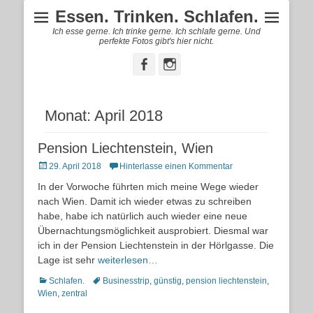
Essen. Trinken. Schlafen.
Ich esse gerne. Ich trinke gerne. Ich schlafe gerne. Und
perfekte Fotos gibt's hier nicht.
Facebook
Instagram
Monat:
April 2018
Pension Liechtenstein, Wien
Posted
29. April 2018
Hinterlasse einen Kommentar
on
In der Vorwoche führten mich meine Wege wieder
nach Wien. Damit ich wieder etwas zu schreiben
habe, habe ich natürlich auch wieder eine neue
Übernachtungsmöglichkeit ausprobiert. Diesmal war
ich in der Pension Liechtenstein in der Hörlgasse. Die
Lage ist sehr
weiterlesen…
Kategorien
Schlagworte
Schlafen.
Businesstrip
,
günstig
,
pension liechtenstein
,
Wien
,
zentral