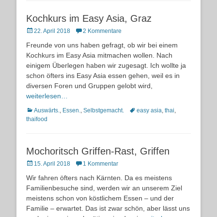
Kochkurs im Easy Asia, Graz
Posted
22. April 2018
2 Kommentare
on
Freunde von uns haben gefragt, ob wir bei einem
Kochkurs im Easy Asia mitmachen wollen. Nach
einigem Überlegen haben wir zugesagt. Ich wollte ja
schon öfters ins Easy Asia essen gehen, weil es in
diversen Foren und Gruppen gelobt wird,
weiterlesen…
Kategorien
Schlagworte
Auswärts.
,
Essen.
,
Selbstgemacht.
easy asia
,
thai
,
thaifood
Mochoritsch Griffen-Rast, Griffen
Posted
15. April 2018
1 Kommentar
on
Wir fahren öfters nach Kärnten. Da es meistens
Familienbesuche sind, werden wir an unserem Ziel
meistens schon von köstlichem Essen – und der
Familie – erwartet. Das ist zwar schön, aber lässt uns