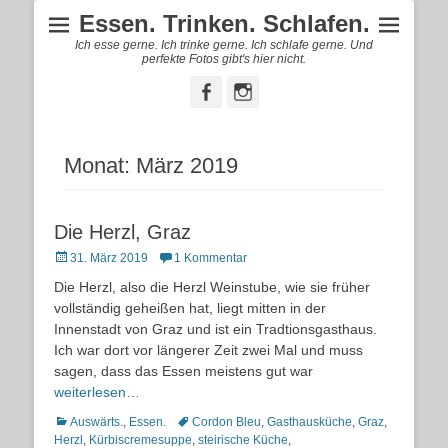
Essen. Trinken. Schlafen.
Ich esse gerne. Ich trinke gerne. Ich schlafe gerne. Und
perfekte Fotos gibt's hier nicht.
Facebook
Instagram
Monat:
März 2019
Die Herzl, Graz
Posted
31. März 2019
1 Kommentar
on
Die Herzl, also die Herzl Weinstube, wie sie früher
vollständig geheißen hat, liegt mitten in der
Innenstadt von Graz und ist ein Tradtionsgasthaus.
Ich war dort vor längerer Zeit zwei Mal und muss
sagen, dass das Essen meistens gut war
weiterlesen…
Kategorien
Schlagworte
Auswärts.
,
Essen.
Cordon Bleu
,
Gasthausküche
,
Graz
,
Herzl
,
Kürbiscremesuppe
,
steirische Küche
,