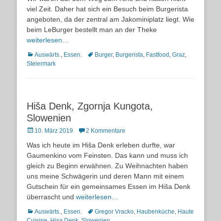
viel Zeit. Daher hat sich ein Besuch beim Burgerista
angeboten, da der zentral am Jakominiplatz liegt. Wie
beim LeBurger bestellt man an der Theke
weiterlesen…
Kategorien
Schlagworte
Auswärts.
,
Essen.
Burger
,
Burgerista
,
Fastfood
,
Graz
,
Steiermark
Hiša Denk, Zgornja Kungota,
Slowenien
Posted
10. März 2019
2 Kommentare
on
Was ich heute im Hiša Denk erleben durfte, war
Gaumenkino vom Feinsten. Das kann und muss ich
gleich zu Beginn erwähnen. Zu Weihnachten haben
uns meine Schwägerin und deren Mann mit einem
Gutschein für ein gemeinsames Essen im Hiša Denk
überrascht und
weiterlesen…
Kategorien
Schlagworte
Auswärts.
,
Essen.
Gregor Vracko
,
Haubenküche
,
Haute
Cuisine
,
Hisa Denk
,
Slowenien