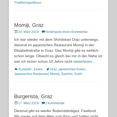
Traditionsgasthaus
Momiji, Graz
Posted
24. März 2019
Hinterlasse einen Kommentar
on
Ich war wieder mit dem Shindokan Dojo unterwegs,
diesmal im japanischen Restaurant Momiji in der
Elisabethstraße in Graz. Das Momiji gibt es wirklich
schon lange. Obwohl es gleich bei mir in der Nähe ist,
war ich sicher schon 10 Jahre nicht
weiterlesen…
Kategorien
Schlagworte
Auswärts.
,
Essen.
Graz
,
japanisches Essen
,
Japanisches Restaurant
,
Momiji
,
Sashimi
,
Sushi
Burgerista, Graz
Posted
17. März 2019
1 Kommentar
on
Diesmal gibt es wieder Bodenständiges. Fastfood.
Wir waren auf dem Weg zum Kino und hatten nicht