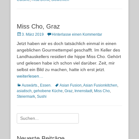
Miss Cho, Graz
Posted
3. März 2019
Hinterlasse einen Kommentar
on
Jetzt haben wir es doch tatsächlich einmal in einen
angeblichen Gourmettempel geschafft. Im Keller des
Landhauskellers residiert die hippe Miss Cho. Gehört
und gelesen habe ich schon viel darüber. Zeit, mir
selbst ein Bild zu machen, hatte ich erst jetzt.
weiterlesen…
Kategorien
Schlagworte
Auswärts.
,
Essen.
Asian Fusion
,
Asian Fusionkitchen
,
asiatisch
,
gehobene Küche
,
Graz
,
Innenstadt
,
Miss Cho
,
Steiermark
,
Sushi
Suche
nach:
Neueste Beiträge