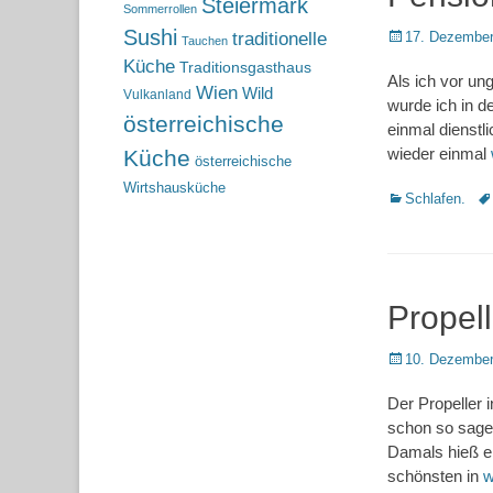
Steiermark
Sommerrollen
Sushi
Posted
traditionelle
17. Dezember
Tauchen
on
Küche
Traditionsgasthaus
Als ich vor un
Wien
Wild
Vulkanland
wurde ich in d
österreichische
einmal dienstl
wieder einmal
Küche
österreichische
Wirtshausküche
Kategorien
Sc
Schlafen.
Propell
Posted
10. Dezember
on
Der Propeller i
schon so sagen
Damals hieß er
schönsten in
w