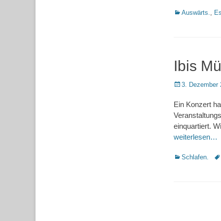
Kategorien
Auswärts.
,
Es
Ibis M
Posted
3. Dezember 
on
Ein Konzert ha
Veranstaltungs
einquartiert. 
weiterlesen…
Kategorien
Sc
Schlafen.