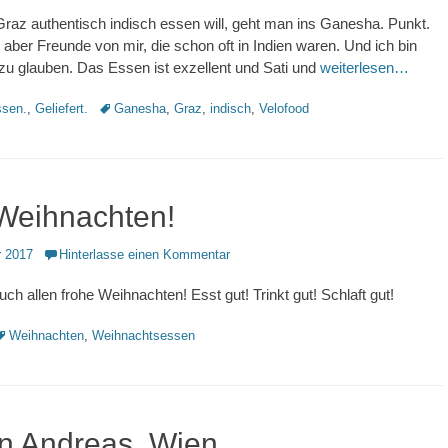
az authentisch indisch essen will, geht man ins Ganesha. Punkt.
, aber Freunde von mir, die schon oft in Indien waren. Und ich bin
 zu glauben. Das Essen ist exzellent und Sati und
weiterlesen…
Schlagworte
sen.
,
Geliefert.
Ganesha
,
Graz
,
indisch
,
Velofood
Weihnachten!
 2017
Hinterlasse einen Kommentar
ch allen frohe Weihnachten! Esst gut! Trinkt gut! Schlaft gut!
chlagworte
Weihnachten
,
Weihnachtsessen
n Andreas, Wien