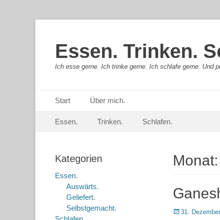
Essen. Trinken. S
Ich esse gerne. Ich trinke gerne. Ich schlafe gerne. Und pe
Primäres Menü
Springe
Start
Über mich.
zum
Sekundär-Menü
Springe
Inhalt
Essen.
Trinken.
Schlafen.
zum
Inhalt
Monat
Kategorien
Essen.
Auswärts.
Ganesh
Geliefert.
Selbstgemacht.
Posted
31. Dezember
Schlafen.