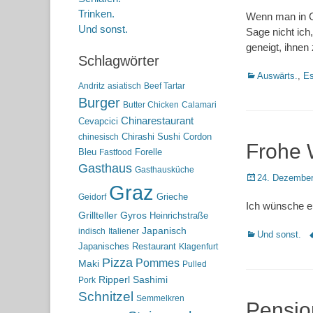
on
Trinken.
Wenn man in Gr
Und sonst.
Sage nicht ich
geneigt, ihnen
Schlagwörter
Kategorien
Auswärts.
,
Es
Andritz
asiatisch
Beef Tartar
Burger
Butter Chicken
Calamari
Chinarestaurant
Cevapcici
Chirashi Sushi
Cordon
chinesisch
Frohe 
Bleu
Forelle
Fastfood
Gasthaus
Gasthausküche
Posted
24. Dezember
Graz
on
Grieche
Geidorf
Ich wünsche eu
Grillteller
Gyros
Heinrichstraße
Japanisch
indisch
Italiener
Kategorien
S
Und sonst.
Japanisches Restaurant
Klagenfurt
Pizza
Pommes
Maki
Pulled
Ripperl
Sashimi
Pork
Schnitzel
Semmelkren
Pensio