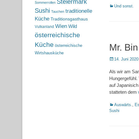
Steiermark
Sommerrollen
Kategorien
Und sonst.
Sushi
traditionelle
Tauchen
Küche
Traditionsgasthaus
Wien
Wild
Vulkanland
österreichische
Küche
Mr. Bin
österreichische
Wirtshausküche
Posted
14. Juni 2020
on
Als wir am Sa
Hungergefühl. 
auf Japanisich
statteten dem
Kategorien
Auswärts.
,
Es
Sushi