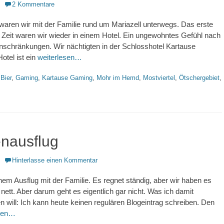
2 Kommentare
aren wir mit der Familie rund um Mariazell unterwegs. Das erste
r Zeit waren wir wieder in einem Hotel. Ein ungewohntes Gefühl nach
nschränkungen. Wir nächtigten in der Schlosshotel Kartause
tel ist ein
weiterlesen…
hlagworte
Bier
,
Gaming
,
Kartause Gaming
,
Mohr im Hemd
,
Mostviertel
,
Ötschergebiet
,
enausflug
Hinterlasse einen Kommentar
inem Ausflug mit der Familie. Es regnet ständig, aber wir haben es
nett. Aber darum geht es eigentlich gar nicht. Was ich damit
en will: Ich kann heute keinen regulären Blogeintrag schreiben. Den
esen…