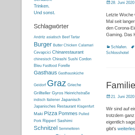
Posted
28. Juni 2020
Trinken.
on
Und sonst.
Letzte Woche w
Mal seit lange
Schlagwörter
den Corona-Ei
Gaming. Das Ho
Andritz
asiatisch
Beef Tartar
Burger
Butter Chicken
Calamari
Kategorien
Sc
Schlafen.
Chinarestaurant
Cevapcici
Schlosshotel
Chirashi Sushi
Cordon
chinesisch
Bleu
Forelle
Fastfood
Gasthaus
Gasthausküche
Graz
Famili
Grieche
Geidorf
Grillteller
Gyros
Heinrichstraße
Posted
21. Juni 2020
Japanisch
indisch
Italiener
on
Japanisches Restaurant
Klagenfurt
Wir sind auf e
Pizza
Pommes
Maki
Pulled
trotzdem ganz 
Ripperl
Sashimi
Pork
eigentlich sag
Schnitzel
gibt’s
weiterl
Semmelkren