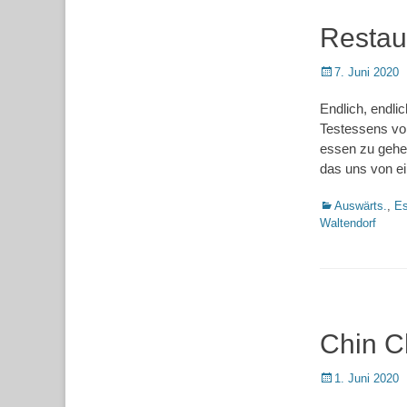
Restau
Posted
7. Juni 2020
on
Endlich, endli
Testessens von
essen zu gehe
das uns von 
Kategorien
Auswärts.
,
Es
Waltendorf
Chin C
Posted
1. Juni 2020
on