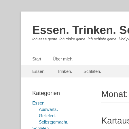
Essen. Trinken. S
Ich esse gerne. Ich trinke gerne. Ich schlafe gerne. Und pe
Primäres Menü
Springe
Start
Über mich.
zum
Sekundär-Menü
Springe
Inhalt
Essen.
Trinken.
Schlafen.
zum
Inhalt
Monat
Kategorien
Essen.
Auswärts.
Geliefert.
Kartau
Selbstgemacht.
Schlafen.