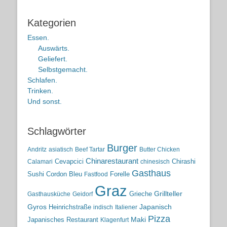
Kategorien
Essen.
Auswärts.
Geliefert.
Selbstgemacht.
Schlafen.
Trinken.
Und sonst.
Schlagwörter
Burger
Andritz
asiatisch
Beef Tartar
Butter Chicken
Chinarestaurant
Cevapcici
Chirashi
Calamari
chinesisch
Gasthaus
Sushi
Cordon Bleu
Forelle
Fastfood
Graz
Grieche
Grillteller
Gasthausküche
Geidorf
Gyros
Heinrichstraße
Japanisch
indisch
Italiener
Pizza
Maki
Japanisches Restaurant
Klagenfurt