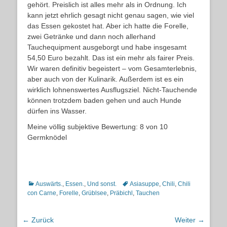
gehört. Preislich ist alles mehr als in Ordnung. Ich
kann jetzt ehrlich gesagt nicht genau sagen, wie viel
das Essen gekostet hat. Aber ich hatte die Forelle,
zwei Getränke und dann noch allerhand
Tauchequipment ausgeborgt und habe insgesamt
54,50 Euro bezahlt. Das ist ein mehr als fairer Preis.
Wir waren definitiv begeistert – vom Gesamterlebnis,
aber auch von der Kulinarik. Außerdem ist es ein
wirklich lohnenswertes Ausflugsziel. Nicht-Tauchende
können trotzdem baden gehen und auch Hunde
dürfen ins Wasser.
Meine völlig subjektive Bewertung: 8 von 10
Germknödel
Kategorien
Schlagworte
Auswärts.
,
Essen.
,
Und sonst.
Asiasuppe
,
Chili
,
Chili
con Carne
,
Forelle
,
Grüblsee
,
Präbichl
,
Tauchen
Beitragsnavigation
← Zurück
Weiter →