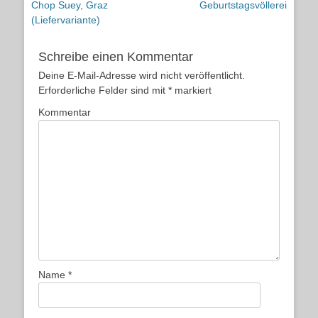
Vorheriger
Nächster
Chop Suey, Graz
Geburtstagsvöllerei
Beitrag:
Beitrag:
(Liefervariante)
Schreibe einen Kommentar
Deine E-Mail-Adresse wird nicht veröffentlicht.
Erforderliche Felder sind mit
*
markiert
Kommentar
Name
*