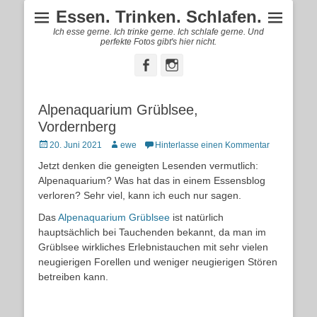
Essen. Trinken. Schlafen.
Ich esse gerne. Ich trinke gerne. Ich schlafe gerne. Und
perfekte Fotos gibt's hier nicht.
Facebook
Instagram
Alpenaquarium Grüblsee,
Vordernberg
Posted
Autor
20. Juni 2021
ewe
Hinterlasse einen Kommentar
on
Jetzt denken die geneigten Lesenden vermutlich:
Alpenaquarium? Was hat das in einem Essensblog
verloren? Sehr viel, kann ich euch nur sagen.
Das
Alpenaquarium Grüblsee
ist natürlich
hauptsächlich bei Tauchenden bekannt, da man im
Grüblsee wirkliches Erlebnistauchen mit sehr vielen
neugierigen Forellen und weniger neugierigen Stören
betreiben kann.