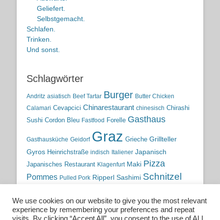
Geliefert.
Selbstgemacht.
Schlafen.
Trinken.
Und sonst.
Schlagwörter
Burger
Andritz
asiatisch
Beef Tartar
Butter Chicken
Chinarestaurant
Cevapcici
Chirashi
Calamari
chinesisch
Gasthaus
Sushi
Cordon Bleu
Forelle
Fastfood
Graz
Grieche
Grillteller
Gasthausküche
Geidorf
Gyros
Heinrichstraße
Japanisch
indisch
Italiener
Pizza
Maki
Japanisches Restaurant
Klagenfurt
Schnitzel
Pommes
Ripperl
Sashimi
Pulled Pork
Steiermark
Sushi
Semmelkren
Sommerrollen
Tauchen
We use cookies on our website to give you the most relevant
traditionelle Küche
Traditionsgasthaus
Vulkanland
experience by remembering your preferences and repeat
österreichische Küche
Wien
Wild
visits. By clicking “Accept All”, you consent to the use of ALL