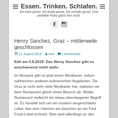
Essen. Trinken. Schlafen.
Ich esse gerne. Ich trinke gerne. Ich schlafe gerne. Und
perfekte Fotos gibt's hier nicht.
Facebook
Instagram
Henry Sanchez, Graz – mittlerweile
geschlossen
Posted
Autor
12. August 2018
ewe
1 Kommentar
on
Edit am 4.8.2019: Das Henry Sanchez gibt es
anscheinend nicht mehr.
Im Murpark gibt es jetzt einen Mexikaner, neben
zahlreichen anderen kulinarischen Angeboten. Da
Graz ja nicht sehr viele Mexikaner hat, statteten wir
dem Restaurant gleich einen Besuch ab. Wobei
Restaurant vielleicht ein etwas übersteigerter Begriff
ist. Es handelt sich um ein modern eingerichtetes
Lokal, das vom Interieur ein bisschen an ein Fast
Food-Lokal erinnert. Man wird allerdings an den