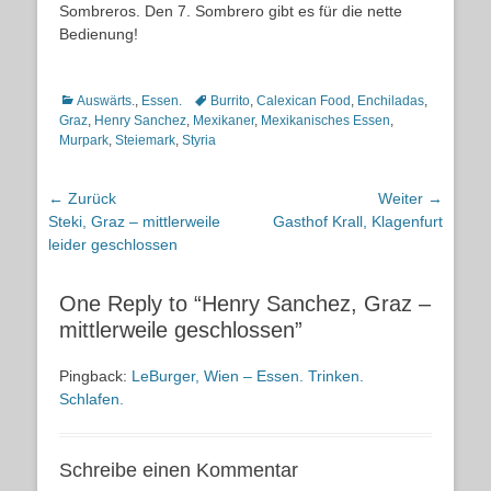
Sombreros. Den 7. Sombrero gibt es für die nette
Bedienung!
Kategorien
Schlagworte
Auswärts.
,
Essen.
Burrito
,
Calexican Food
,
Enchiladas
,
Graz
,
Henry Sanchez
,
Mexikaner
,
Mexikanisches Essen
,
Murpark
,
Steiemark
,
Styria
Beitragsnavigation
← Zurück
Weiter →
Vorheriger
Nächster
Steki, Graz – mittlerweile
Gasthof Krall, Klagenfurt
Beitrag:
Beitrag:
leider geschlossen
One Reply to “Henry Sanchez, Graz –
mittlerweile geschlossen”
Pingback:
LeBurger, Wien – Essen. Trinken.
Schlafen.
Schreibe einen Kommentar