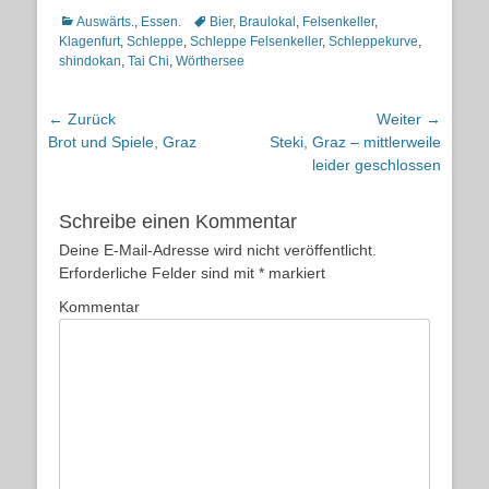
Kategorien
Schlagworte
Auswärts.
,
Essen.
Bier
,
Braulokal
,
Felsenkeller
,
Klagenfurt
,
Schleppe
,
Schleppe Felsenkeller
,
Schleppekurve
,
shindokan
,
Tai Chi
,
Wörthersee
Beitragsnavigation
← Zurück
Weiter →
Vorheriger
Nächster
Brot und Spiele, Graz
Steki, Graz – mittlerweile
Beitrag:
Beitrag:
leider geschlossen
Schreibe einen Kommentar
Deine E-Mail-Adresse wird nicht veröffentlicht.
Erforderliche Felder sind mit
*
markiert
Kommentar