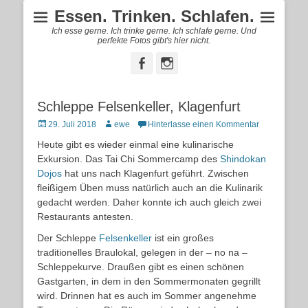
Essen. Trinken. Schlafen.
Ich esse gerne. Ich trinke gerne. Ich schlafe gerne. Und
perfekte Fotos gibt's hier nicht.
Facebook
Instagram
Schleppe Felsenkeller, Klagenfurt
Posted
Autor
29. Juli 2018
ewe
Hinterlasse einen Kommentar
on
Heute gibt es wieder einmal eine kulinarische
Exkursion. Das Tai Chi Sommercamp des
Shindokan
Dojos
hat uns nach Klagenfurt geführt. Zwischen
fleißigem Üben muss natürlich auch an die Kulinarik
gedacht werden. Daher konnte ich auch gleich zwei
Restaurants antesten.
Der Schleppe
Felsenkeller
ist ein großes
traditionelles Braulokal, gelegen in der – no na –
Schleppekurve. Draußen gibt es einen schönen
Gastgarten, in dem in den Sommermonaten gegrillt
wird. Drinnen hat es auch im Sommer angenehme