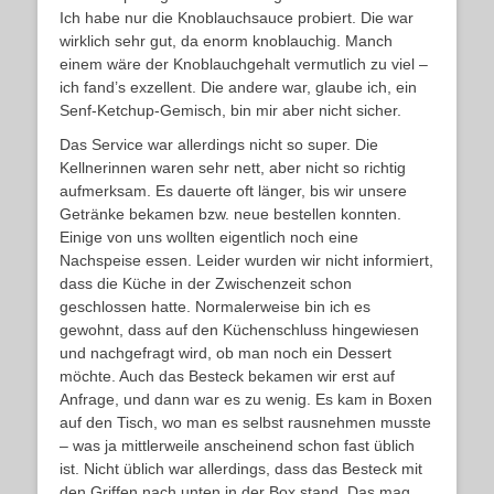
Ich habe nur die Knoblauchsauce probiert. Die war
wirklich sehr gut, da enorm knoblauchig. Manch
einem wäre der Knoblauchgehalt vermutlich zu viel –
ich fand’s exzellent. Die andere war, glaube ich, ein
Senf-Ketchup-Gemisch, bin mir aber nicht sicher.
Das Service war allerdings nicht so super. Die
Kellnerinnen waren sehr nett, aber nicht so richtig
aufmerksam. Es dauerte oft länger, bis wir unsere
Getränke bekamen bzw. neue bestellen konnten.
Einige von uns wollten eigentlich noch eine
Nachspeise essen. Leider wurden wir nicht informiert,
dass die Küche in der Zwischenzeit schon
geschlossen hatte. Normalerweise bin ich es
gewohnt, dass auf den Küchenschluss hingewiesen
und nachgefragt wird, ob man noch ein Dessert
möchte. Auch das Besteck bekamen wir erst auf
Anfrage, und dann war es zu wenig. Es kam in Boxen
auf den Tisch, wo man es selbst rausnehmen musste
– was ja mittlerweile anscheinend schon fast üblich
ist. Nicht üblich war allerdings, dass das Besteck mit
den Griffen nach unten in der Box stand. Das mag