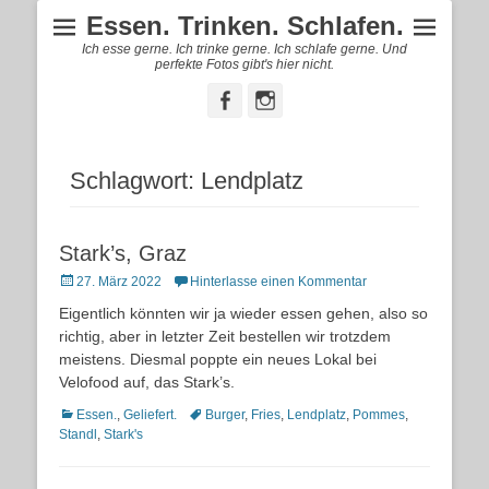
Essen. Trinken. Schlafen.
Ich esse gerne. Ich trinke gerne. Ich schlafe gerne. Und
perfekte Fotos gibt's hier nicht.
Facebook
Instagram
Schlagwort:
Lendplatz
Stark’s, Graz
Posted
27. März 2022
Hinterlasse einen Kommentar
on
Eigentlich könnten wir ja wieder essen gehen, also so
richtig, aber in letzter Zeit bestellen wir trotzdem
meistens. Diesmal poppte ein neues Lokal bei
Velofood auf, das Stark’s.
Kategorien
Schlagworte
Essen.
,
Geliefert.
Burger
,
Fries
,
Lendplatz
,
Pommes
,
Standl
,
Stark's