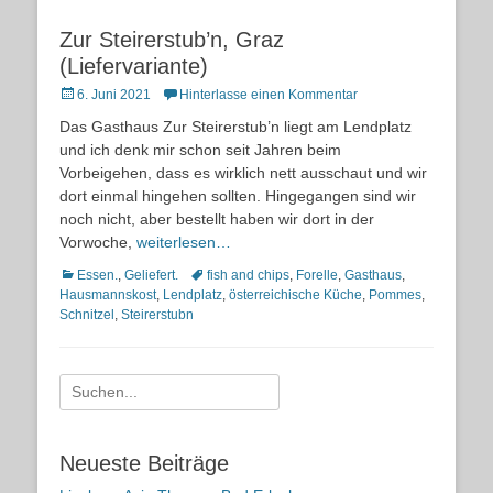
Zur Steirerstub’n, Graz
(Liefervariante)
Posted
6. Juni 2021
Hinterlasse einen Kommentar
on
Das Gasthaus Zur Steirerstub’n liegt am Lendplatz
und ich denk mir schon seit Jahren beim
Vorbeigehen, dass es wirklich nett ausschaut und wir
dort einmal hingehen sollten. Hingegangen sind wir
noch nicht, aber bestellt haben wir dort in der
Vorwoche,
weiterlesen…
Kategorien
Schlagworte
Essen.
,
Geliefert.
fish and chips
,
Forelle
,
Gasthaus
,
Hausmannskost
,
Lendplatz
,
österreichische Küche
,
Pommes
,
Schnitzel
,
Steirerstubn
Suche
nach:
Neueste Beiträge