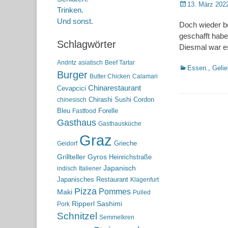
Posted
13. März 202
Trinken.
on
Und sonst.
Doch wieder be
geschafft habe
Schlagwörter
Diesmal war es 
Andritz
asiatisch
Beef Tartar
Kategorien
Essen.
,
Gelie
Burger
Butter Chicken
Calamari
Chinarestaurant
Cevapcici
Chirashi Sushi
Cordon
chinesisch
Bleu
Forelle
Fastfood
Gasthaus
Gasthausküche
Graz
Grieche
Geidorf
Grillteller
Gyros
Heinrichstraße
Japanisch
indisch
Italiener
Japanisches Restaurant
Klagenfurt
Pizza
Pommes
Maki
Pulled
Ripperl
Sashimi
Pork
Schnitzel
Semmelkren