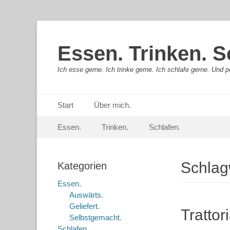
Essen. Trinken. S
Ich esse gerne. Ich trinke gerne. Ich schlafe gerne. Und pe
Primäres Menü
Springe
Start
Über mich.
zum
Sekundär-Menü
Springe
Inhalt
Essen.
Trinken.
Schlafen.
zum
Inhalt
Schlag
Kategorien
Essen.
Auswärts.
Geliefert.
Trattor
Selbstgemacht.
Schlafen.