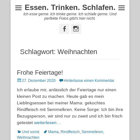
Essen. Trinken. Schlafen.
Ich esse gerne. Ich trinke gerne. Ich schlafe gerne. Und
perfekte Fotos gibt's hier nicht.
Facebook
Instagram
Schlagwort:
Weihnachten
Frohe Feiertage!
Posted
27. Dezember 2020
Hinterlasse einen Kommentar
on
Ich erlaube mir, anlässlich der Feiertage nur einen
kleinen Post zu machen. Heute gab es mein
Lieblingsessen bei meiner Mama: gekochtes
Rindfleisch mit Semmelkren. Keine Sorge: Ich bin ihre
Bezugsperson, wir sind nur zu zweit und ich bin frisch
getestet
weiterlesen…
Kategorien
Schlagworte
Und sonst.
Mama
,
Rindfleisch
,
Semmelkren
,
Weihnachten