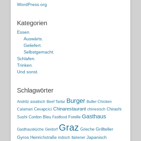
WordPress.org
Kategorien
Essen.
Auswärts.
Geliefert.
Selbstgemacht.
Schlafen.
Trinken.
Und sonst.
Schlagwörter
Burger
Andritz
asiatisch
Beef Tartar
Butter Chicken
Chinarestaurant
Cevapcici
Chirashi
Calamari
chinesisch
Gasthaus
Sushi
Cordon Bleu
Forelle
Fastfood
Graz
Grieche
Grillteller
Gasthausküche
Geidorf
Gyros
Heinrichstraße
Japanisch
indisch
Italiener