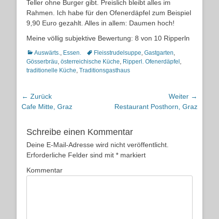
Teller ohne Burger gibt. Preislich bleibt alles im
Rahmen. Ich habe für den Ofenerdäpfel zum Beispiel
9,90 Euro gezahlt. Alles in allem: Daumen hoch!
Meine völlig subjektive Bewertung: 8 von 10 Ripperln
Kategorien
Schlagworte
Auswärts.
,
Essen.
Fleisstrudelsuppe
,
Gastgarten
,
Gösserbräu
,
österreichische Küche
,
Ripperl. Ofenerdäpfel
,
traditionelle Küche
,
Traditionsgasthaus
Beitragsnavigation
← Zurück
Weiter →
Vorheriger
Nächster
Cafe Mitte, Graz
Restaurant Posthorn, Graz
Beitrag:
Beitrag:
Schreibe einen Kommentar
Deine E-Mail-Adresse wird nicht veröffentlicht.
Erforderliche Felder sind mit
*
markiert
Kommentar