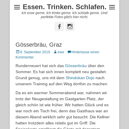
Essen. Trinken. Schlafen.
Ich esse gerne. Ich trinke gerne. Ich schlafe gerne. Und
perfekte Fotos gibt's hier nicht.
Facebook
Instagram
Gösserbräu, Graz
Posted
Autor
8. September 2019
ewe
Hinterlasse einen
on
Kommentar
Runderneuert hat sich das
Gösserbräu
über den
Sommer. Es hat sich innen komplett neu gestaltet.
Grund genug, uns mit dem
Shindokan Dojo
nach
unserem Training auf den Weg dorthin zu machen.
Da es ein warmer Sommerabend war, nahmen wir
trotz der Neugestaltung im Gastgarten Platz, der
gleich schön ist wie früher. Wir hatten Glück und es
war noch ein Tisch frei, denn das Gasthaus war an
diesem Abend wirklich sehr gut besucht. Die Kellner
hatten trotzdem alles relativ gut im Griff. Die