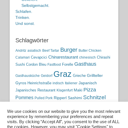
Selbstgemacht.
Schlafen.
Trinken.
Und sonst.
Schlagwörter
Burger
Andritz
asiatisch
Beef Tartar
Butter Chicken
Chinarestaurant
Cevapcici
Chirashi
Calamari
chinesisch
Gasthaus
Sushi
Cordon Bleu
Forelle
Fastfood
Graz
Grieche
Grillteller
Gasthausküche
Geidorf
Gyros
Heinrichstraße
Japanisch
indisch
Italiener
Pizza
Maki
Japanisches Restaurant
Klagenfurt
Schnitzel
Pommes
Ripperl
Sashimi
Pulled Pork
Steiermark
Sushi
Semmelkren
Sommerrollen
Tauchen
We use cookies on our website to give you the most relevant
traditionelle Küche
Traditionsgasthaus
Vulkanland
experience by remembering your preferences and repeat
österreichische Küche
Wien
Wild
visits. By clicking “Accept All”, you consent to the use of ALL
the cookies. However, you may visit "Cookie Settings" to