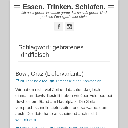
Essen. Trinken. Schlafen.
Ich esse gerne. Ich trinke gerne. Ich schlafe gerne. Und
perfekte Fotos gibt's hier nicht.
Facebook
Instagram
Schlagwort:
gebratenes
Rindfleisch
Bowl, Graz (Liefervariante)
Posted
20. Februar 2022
Hinterlasse einen Kommentar
on
Wir hatten nicht viel Zeit und dachten da gleich
einmal an Bowls. Bestellt haben wir über Velofood bei
Bowl, einem Stand am Hauptplatz. Die Seite
versprach schnelle Lieferzeiten und so war es dann
auch. Der Bote hatte anscheinend auch nicht
weiterlesen…
Kategorien
Schlagworte