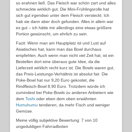
so erahnen ließ. Das Fleisch war schön zart und alles
schmeckte wirklich gut. Die Mini-Frühlingsrolle hat
sich gut irgendwo unter dem Fleisch versteckt. Ich
hab sie dann aber doch gefunden. Alles in allem war
es gut – ich hätte mir allerdings eine etwas größere
Portion gewünscht, um ehrlich zu sein.
Fazit: Wenn man am Hauptplatz ist und Lust auf
Asiatisches hat, kann man das Bowl durchaus
empfehlen. Auch wenn man nicht viel Zeit hat, ist ein
Bestellen dort eine überaus gute Idee, da die
Lieferzeit wirklich recht kurz ist. Die Bowls waren gut,
das Preis-Leistungs-Verhältnis ist absolut fair. Die
Poke-Bowl hat nur 9,20 Euro gekostet, die
Rindfleisch-Bowl 8,90 Euro. Trotzdem würde ich
zumindest bei Poke-Bowls zu anderen Anbietern wie
dem
Toshi
oder eben dem oben erwähnten
Humuhumu
tendieren, da mehr Fisch und weniger
Gemüse.
Meine völlig subjektive Bewertung: 7 von 10
ungeduldigen Fahrradboten