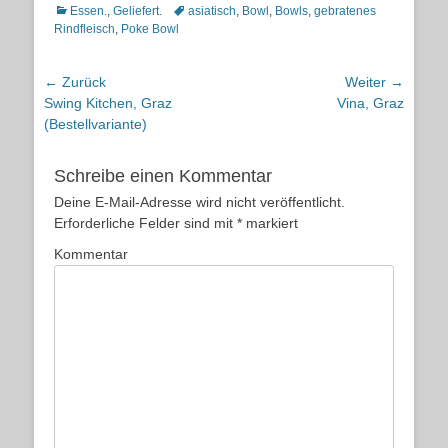
Kategorien
Schlagworte
Essen.
,
Geliefert.
asiatisch
,
Bowl
,
Bowls
,
gebratenes
Rindfleisch
,
Poke Bowl
Beitragsnavigation
← Zurück
Weiter →
Vorheriger
Nächster
Swing Kitchen, Graz
Vina, Graz
Beitrag:
Beitrag:
(Bestellvariante)
Schreibe einen Kommentar
Deine E-Mail-Adresse wird nicht veröffentlicht.
Erforderliche Felder sind mit
*
markiert
Kommentar