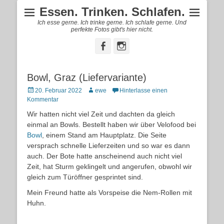
Essen. Trinken. Schlafen.
Ich esse gerne. Ich trinke gerne. Ich schlafe gerne. Und
perfekte Fotos gibt's hier nicht.
Facebook
Instagram
Bowl, Graz (Liefervariante)
Posted
Autor
20. Februar 2022
ewe
Hinterlasse einen
on
Kommentar
Wir hatten nicht viel Zeit und dachten da gleich
einmal an Bowls. Bestellt haben wir über Velofood bei
Bowl
, einem Stand am Hauptplatz. Die Seite
versprach schnelle Lieferzeiten und so war es dann
auch. Der Bote hatte anscheinend auch nicht viel
Zeit, hat Sturm geklingelt und angerufen, obwohl wir
gleich zum Türöffner gesprintet sind.
Mein Freund hatte als Vorspeise die Nem-Rollen mit
Huhn.