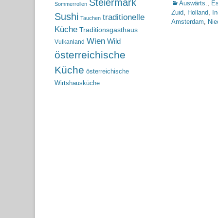
Steiermark
Kategorien
Auswärts.
,
Es
Sommerrollen
Zuid
,
Holland
,
I
Sushi
traditionelle
Tauchen
Amsterdam
,
Nie
Küche
Traditionsgasthaus
Wien
Wild
Vulkanland
österreichische
Küche
österreichische
Wirtshausküche