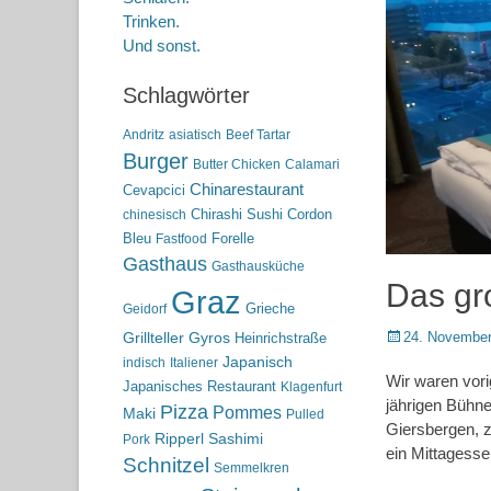
Trinken.
Und sonst.
Schlagwörter
Andritz
asiatisch
Beef Tartar
Burger
Butter Chicken
Calamari
Chinarestaurant
Cevapcici
Chirashi Sushi
Cordon
chinesisch
Bleu
Forelle
Fastfood
Gasthaus
Gasthausküche
Das gr
Graz
Grieche
Geidorf
Posted
24. November
Grillteller
Gyros
Heinrichstraße
on
Japanisch
indisch
Italiener
Wir waren vori
Japanisches Restaurant
Klagenfurt
jährigen Bühne
Pizza
Pommes
Maki
Pulled
Giersbergen, 
Ripperl
Sashimi
Pork
ein Mittagesse
Schnitzel
Semmelkren