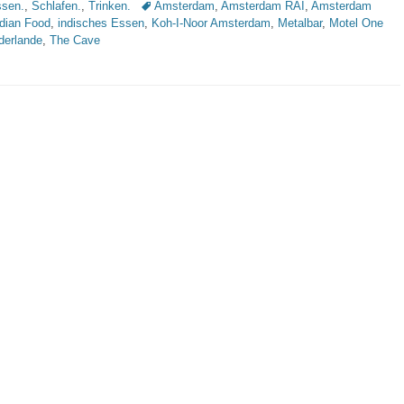
Schlagworte
sen.
,
Schlafen.
,
Trinken.
Amsterdam
,
Amsterdam RAI
,
Amsterdam
ndian Food
,
indisches Essen
,
Koh-I-Noor Amsterdam
,
Metalbar
,
Motel One
derlande
,
The Cave