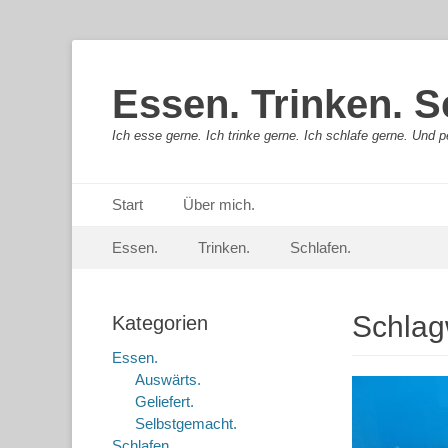
Essen. Trinken. S
Ich esse gerne. Ich trinke gerne. Ich schlafe gerne. Und pe
Primäres Menü
Springe
Start
Über mich.
zum
Sekundär-Menü
Springe
Inhalt
Essen.
Trinken.
Schlafen.
zum
Inhalt
Schlag
Kategorien
Essen.
Auswärts.
Geliefert.
Selbstgemacht.
Schlafen.